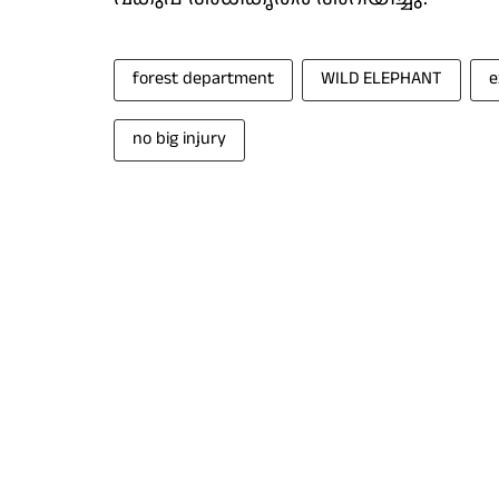
forest department
WILD ELEPHANT
e
no big injury