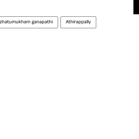
zhatumukham ganapathi
Athirappally