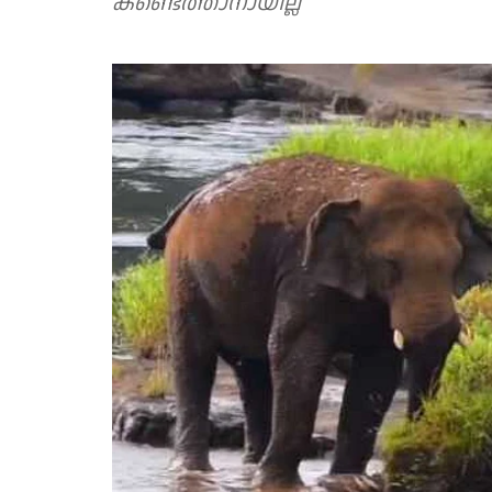
കണ്ടെത്താനായില്ല