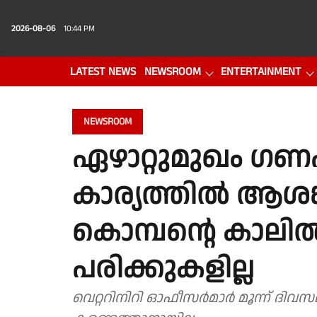
2026-08-06
10:44 PM
LATEST NEWS
NEWSROOM
ENTERTAINMENT
PHOTO GALLERY
VIDEO
NEWSROOM
ഏഴാറ്റുമുഖം ഗ
കാര്യത്തിൽ ആശങ്
കൊമ്പൻ്റെ കാലിൽ
പരിക്കുകളില്ല
വെറ്ററിനിറി ഓഫീസർമാർ മൂന്ന് ദി