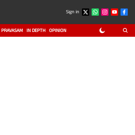
Sign in
PRAVASAM
IN DEPTH
OPINION