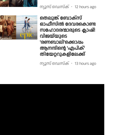
ന്യൂസ് ഡെസ്ക്
12 hours ago
തെലുങ്ക് ബോക്സ്
ഓഫീസിൽ ദേവരകൊണ്ട
സഹോദരന്മാരുടെ ക്ലാഷ്!
വിജയ്‌യുടെ
'രണബാലി'ക്കൊപ്പം
ആനന്ദിന്റെ 'എപിക്'
തിയേറ്ററുകളിലേക്ക്
ന്യൂസ് ഡെസ്ക്
13 hours ago