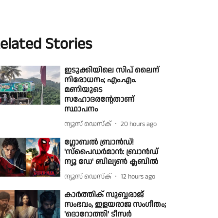
elated Stories
ഇടുക്കിയിലെ സിപ് ലൈന്
നിരോധനം; എം.എം.
മണിയുടെ
സഹോദരൻ്റേതാണ്
സ്ഥാപനം
ന്യൂസ് ഡെസ്ക്
20 hours ago
ഗ്ലോബൽ ബ്രാൻഡ്!
'സ്പൈഡർമാൻ: ബ്രാൻഡ്
ന്യൂ ഡേ' ബില്യൺ ക്ലബിൽ
ന്യൂസ് ഡെസ്ക്
12 hours ago
കാർത്തിക് സുബ്ബരാജ്
സംഭവം, ഇളയരാജ സംഗീതം;
'ദൊറോത്തി' ടീസർ