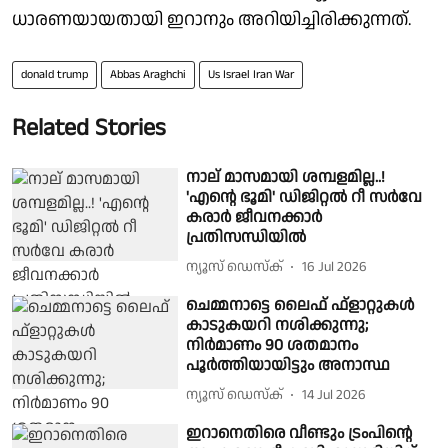
ധാരണയായതായി ഇറാനും അറിയിച്ചിരിക്കുന്നത്.
donald trump
Abbas Araghchi
Us Israel Iran War
Related Stories
നാല് മാസമായി ശമ്പളമില്ല..!
'എൻ്റെ ഭൂമി' ഡിജിറ്റൽ റീ സർവേ
കരാർ ജീവനക്കാർ
പ്രതിസന്ധിയിൽ
ന്യൂസ് ഡെസ്ക്
16 Jul 2026
ചെമ്മനാട്ടെ ലൈഫ് ഫ്‌ളാറ്റുകള്‍
കാടുകയറി നശിക്കുന്നു;
നിര്‍മാണം 90 ശതമാനം
പൂര്‍ത്തിയായിട്ടും അനാസ്ഥ
ന്യൂസ് ഡെസ്ക്
14 Jul 2026
ഇറാനെതിരെ വീണ്ടും ട്രംപിന്റെ