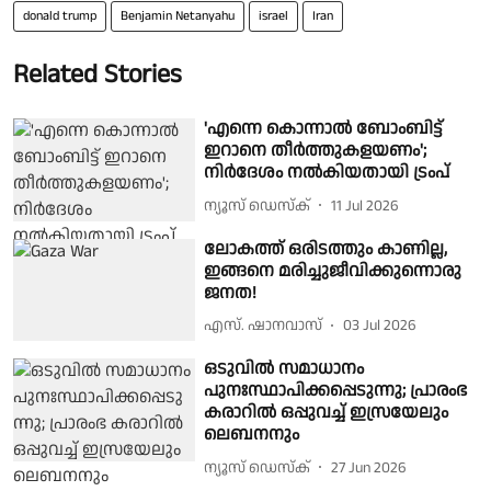
donald trump
Benjamin Netanyahu
israel
Iran
Related Stories
'എന്നെ കൊന്നാല്‍ ബോംബിട്ട്
ഇറാനെ തീര്‍ത്തുകളയണം';
നിര്‍ദേശം നല്‍കിയതായി ട്രംപ്
ന്യൂസ് ഡെസ്ക്
11 Jul 2026
ലോകത്ത് ഒരിടത്തും കാണില്ല,
ഇങ്ങനെ മരിച്ചുജീവിക്കുന്നൊരു
ജനത!
എസ്. ഷാനവാസ്
03 Jul 2026
ഒടുവില്‍ സമാധാനം
പുനഃസ്ഥാപിക്കപ്പെടുന്നു; പ്രാരംഭ
കരാറില്‍ ഒപ്പുവച്ച് ഇസ്രയേലും
ലെബനനും
ന്യൂസ് ഡെസ്ക്
27 Jun 2026