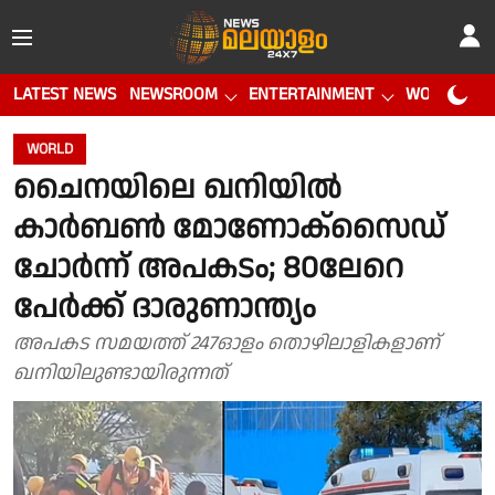
LATEST NEWS
NEWSROOM
ENTERTAINMENT
WORLD CUP
WORLD
ചൈനയിലെ ഖനിയിൽ
കാർബൺ മോണോക്സൈഡ്
ചോർന്ന് അപകടം; 80ലേറെ
പേർക്ക് ദാരുണാന്ത്യം
അപകട സമയത്ത് 247ഓളം തൊഴിലാളികളാണ്
ഖനിയിലുണ്ടായിരുന്നത്