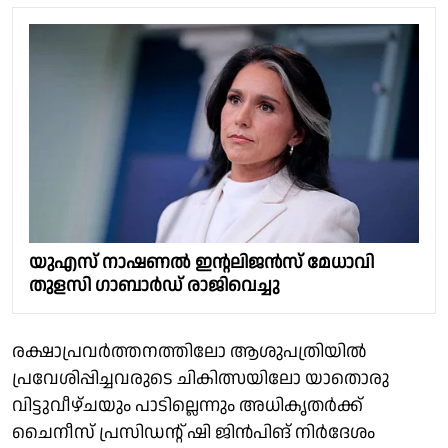
യുഎസ് നാഷണൽ ഇൻ്റലിജൻസ് മേധാവി
തുളസി ഗാബാർഡ് രാജിവെച്ചു
രക്ഷാപ്രവർത്തനത്തിലോ ആശുപത്രിയിൽ
പ്രവേശിപ്പിച്ചവരുടെ ചികിത്സയിലോ യാതൊരു
വിട്ടുവീഴ്ചയും പാടില്ലെന്നും അധികൃതർക്ക്
ചൈനീസ് പ്രസിഡൻ്റ് ഷി ജിൻപിങ് നിർദേശം