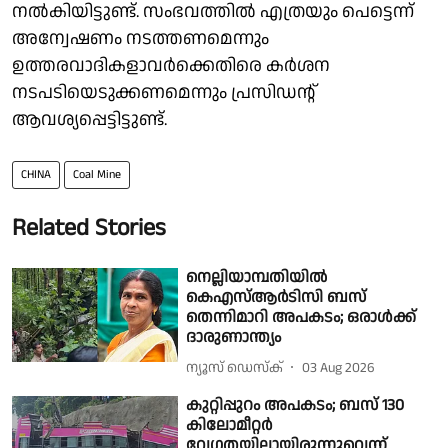
നൽകിയിട്ടുണ്ട്. സംഭവത്തിൽ എത്രയും പെട്ടെന്ന്
അന്വേഷണം നടത്തണമെന്നും
ഉത്തരവാദികളാവർക്കെതിരെ കർശന
നടപടിയെടുക്കണമെന്നും പ്രസിഡൻ്റ്
ആവശ്യപ്പെട്ടിട്ടുണ്ട്.
CHINA
Coal Mine
Related Stories
നെല്ലിയാമ്പതിയിൽ
കെഎസ്ആർടിസി ബസ്
തെന്നിമാറി അപകടം; ഒരാൾക്ക്
ദാരുണാന്ത്യം
ന്യൂസ് ഡെസ്ക്
03 Aug 2026
കുറ്റിപ്പുറം അപകടം; ബസ് 130
കിലോമീറ്റർ
വേഗതയിലായിരുന്നുവെന്ന്