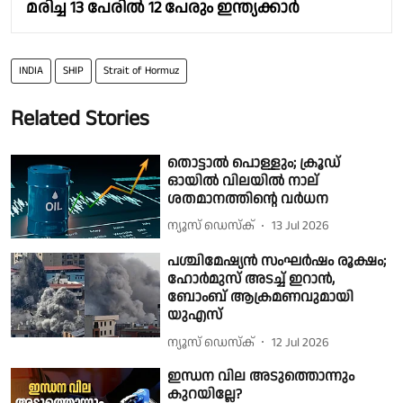
മരിച്ച 13 പേരിൽ 12 പേരും ഇന്ത്യക്കാർ
INDIA
SHIP
Strait of Hormuz
Related Stories
തൊട്ടാൽ പൊള്ളും; ക്രൂഡ്
ഓയിൽ വിലയിൽ നാല്
ശതമാനത്തിൻ്റെ വർധന
ന്യൂസ് ഡെസ്ക്
13 Jul 2026
പശ്ചിമേഷ്യൻ സംഘർഷം രൂക്ഷം;
ഹോർമുസ് അടച്ച് ഇറാൻ,
ബോംബ് ആക്രമണവുമായി
യുഎസ്
ന്യൂസ് ഡെസ്ക്
12 Jul 2026
ഇന്ധന വില അടുത്തൊന്നും
കുറയില്ലേ?