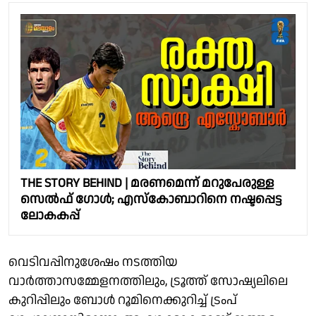
THE STORY BEHIND | മരണമെന്ന് മറുപേരുള്ള
സെല്‍ഫ് ഗോള്‍; എസ്കോബാറിനെ നഷ്ടപ്പെട്ട
ലോകകപ്പ്
വെടിവപ്പിനുശേഷം നടത്തിയ
വാര്‍ത്താസമ്മേളനത്തിലും, ട്രൂത്ത് സോഷ്യലിലെ
കുറിപ്പിലും ബോള്‍ റൂമിനെക്കുറിച്ച് ട്രംപ്