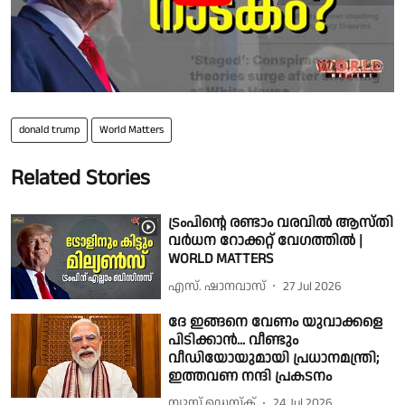
donald trump
World Matters
Related Stories
ട്രംപിന്റെ രണ്ടാം വരവില്‍ ആസ്തി
വര്‍ധന റോക്കറ്റ് വേഗത്തില്‍ |
WORLD MATTERS
എസ്. ഷാനവാസ്
27 Jul 2026
ദേ ഇങ്ങനെ വേണം യുവാക്കളെ
പിടിക്കാന്‍... വീണ്ടും
വീഡിയോയുമായി പ്രധാനമന്ത്രി;
ഇത്തവണ നന്ദി പ്രകടനം
ന്യൂസ് ഡെസ്ക്
24 Jul 2026