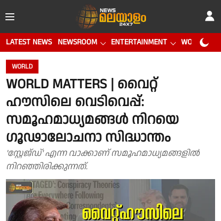
LATEST NEWS
NEWSROOM
ENTERTAINMENT
WORLD CUP
WORLD
WORLD MATTERS | വൈറ്റ്
ഹൗസിലെ വെടിവെപ്പ്:
സമൂഹമാധ്യമങ്ങള്‍ നിറയെ
ഗൂഢാലോചനാ സിദ്ധാന്തം
'സ്റ്റേജ്‌ഡ്' എന്ന വാക്കാണ് സമൂഹമാധ്യമങ്ങളില്‍
നിറഞ്ഞിരിക്കുന്നത്.