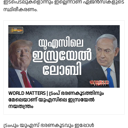
ഇടപെടലുകളൊന്നും ഇല്ലെന്നാണ് ഏജന്‍സികളുടെ
സ്ഥിരീകരണം.
WORLD MATTERS | ട്രംപ് ഭരണകൂടത്തിനും
മേലെയാണ് യുഎസിലെ ഇസ്രയേല്‍
നയതന്ത്രം
ട്രംപും യുഎസ് ഭരണകൂടവും ഇപ്പോള്‍