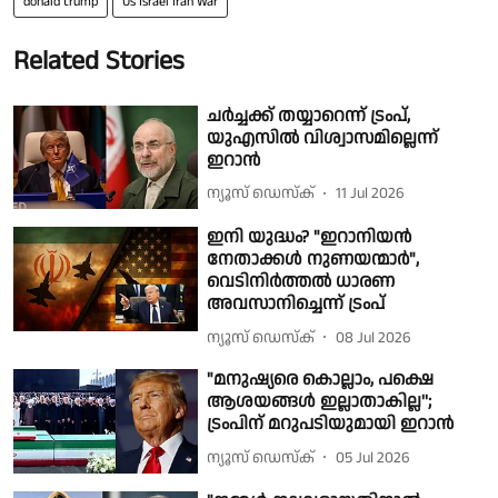
donald trump
Us Israel Iran War
Related Stories
ചർച്ചക്ക് തയ്യാറെന്ന് ട്രംപ്,
യുഎസിൽ വിശ്വാസമില്ലെന്ന്
ഇറാൻ
ന്യൂസ് ഡെസ്ക്
11 Jul 2026
ഇനി യുദ്ധം? "ഇറാനിയൻ
നേതാക്കൾ നുണയന്മാർ",
വെടിനിർത്തൽ ധാരണ
അവസാനിച്ചെന്ന് ട്രംപ്
ന്യൂസ് ഡെസ്ക്
08 Jul 2026
"മനുഷ്യരെ കൊല്ലാം, പക്ഷെ
ആശയങ്ങള്‍ ഇല്ലാതാകില്ല'';
ട്രംപിന് മറുപടിയുമായി ഇറാന്‍
ന്യൂസ് ഡെസ്ക്
05 Jul 2026