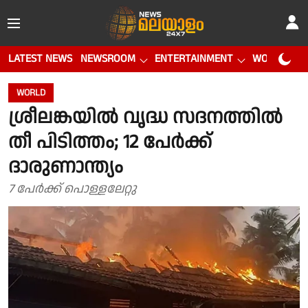
LATEST NEWS
NEWSROOM
ENTERTAINMENT
WORLD CUP
WORLD
ശ്രീലങ്കയിൽ വൃദ്ധ സദനത്തിൽ
തീ പിടിത്തം; 12 പേർക്ക്
ദാരുണാന്ത്യം
7 പേർക്ക് പൊള്ളലേറ്റു