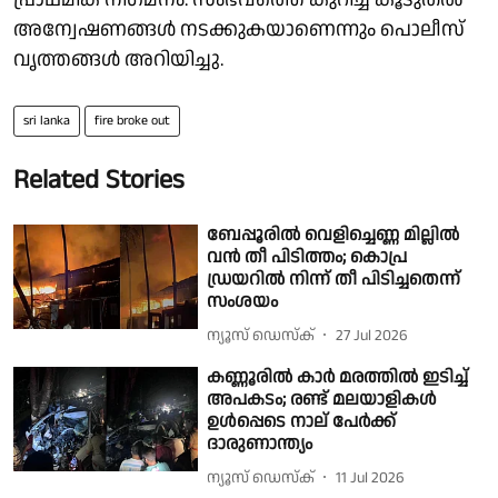
അന്വേഷണങ്ങൾ നടക്കുകയാണെന്നും പൊലീസ്
വൃത്തങ്ങൾ അറിയിച്ചു.
sri lanka
fire broke out
Related Stories
ബേപ്പൂരിൽ വെളിച്ചെണ്ണ മില്ലിൽ
വൻ തീ പിടിത്തം; കൊപ്ര
ഡ്രയറിൽ നിന്ന് തീ പിടിച്ചതെന്ന്
സംശയം
ന്യൂസ് ഡെസ്ക്
27 Jul 2026
കണ്ണൂരിൽ കാർ മരത്തിൽ ഇടിച്ച്
അപകടം; രണ്ട് മലയാളികൾ
ഉൾപ്പെടെ നാല് പേർക്ക്
ദാരുണാന്ത്യം
ന്യൂസ് ഡെസ്ക്
11 Jul 2026