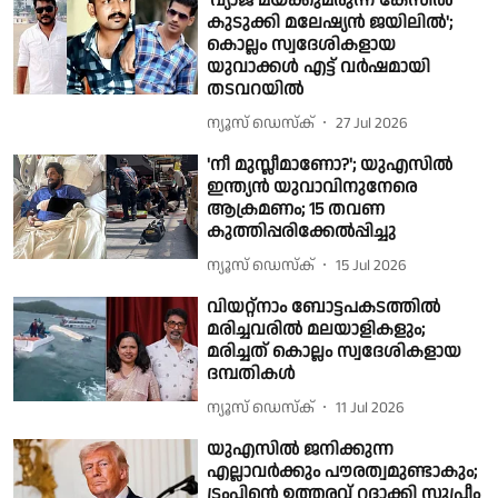
'വ്യാജ മയക്കുമരുന്ന് കേസിൽ
കുടുക്കി മലേഷ്യൻ ജയിലിൽ';
കൊല്ലം സ്വദേശികളായ
യുവാക്കൾ എട്ട് വർഷമായി
തടവറയിൽ
ന്യൂസ് ഡെസ്ക്
27 Jul 2026
'നീ മുസ്ലീമാണോ?'; യുഎസില്‍
ഇന്ത്യൻ യുവാവിനുനേരെ
ആക്രമണം; 15 തവണ
കുത്തിപ്പരിക്കേൽപ്പിച്ചു
ന്യൂസ് ഡെസ്ക്
15 Jul 2026
വിയറ്റ്നാം ബോട്ടപകടത്തിൽ
മരിച്ചവരിൽ മലയാളികളും;
മരിച്ചത് കൊല്ലം സ്വദേശികളായ
ദമ്പതികൾ
ന്യൂസ് ഡെസ്ക്
11 Jul 2026
യുഎസിൽ ജനിക്കുന്ന
എല്ലാവര്‍ക്കും പൗരത്വമുണ്ടാകും;
ട്രംപിന്റെ ഉത്തരവ് റദ്ദാക്കി സുപ്രീം