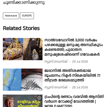
ചൂണ്ടിക്കാണിക്കുന്നു.
heatwave
EUROPE
Related Stories
സാൽവഡോറിൽ 3,000 വർഷം
പഴക്കമുള്ള മനുഷ്യ അസ്ഥികൂടം
കണ്ടെത്തി; പുരാതന
മനുഷ്യശേഷിപ്പെന്ന് ഗവേഷകർ
ന്യൂസ് ഡെസ്ക്
29 Jul 2026
ജപ്പാനിൽ അതിശക്തമായ
ഭൂചലനം; റിക്ടർ സ്കെയിലിൽ 7.1
തീവ്രത രേഖപ്പെടുത്തി
ന്യൂസ് ഡെസ്ക്
28 Jul 2026
ട്രംപിന്റെ രണ്ടാം വരവില്‍ ആസ്തി
വര്‍ധന റോക്കറ്റ് വേഗത്തില്‍ |
WORLD MATTERS