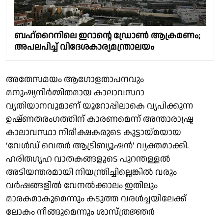
ബഹ്റൈനിലെ ഇറാൻ്റെ ഡ്രോൺ ആക്രമണം;
അപലപിച്ച് വിദേശകാര്യമന്ത്രാലയം
അതേസമയം ആഗോളതാപനവും
മനുഷ്യനിർമ്മിതമായ കാലാവസ്ഥാ
വ്യതിയാനവുമാണ് യൂറോപ്പിലാകെ വ്യപിക്കുന്ന
ഉഷ്ണതരംഗത്തിന് കാരണമെന്ന് അന്താരാഷ്ട്ര
കാലാവസ്ഥാ നിരീക്ഷകരുടെ കൂട്ടായ്മയായ
‘വേൾഡ് വെതർ ആട്രിബ്യൂഷൻ’ വ്യക്തമാക്കി.
ഹരിതഗൃഹ വാതകങ്ങളുടെ പുറന്തള്ളൽ
അടിയന്തരമായി നിയന്ത്രിച്ചില്ലെങ്കിൽ വരും
വർഷങ്ങളിൽ വേനൽക്കാലം ഇതിലും
മാരകമാകുമെന്നും കടുത്ത വരൾച്ചയിലേക്ക്
ലോകം നീങ്ങുമെന്നും ശാസ്ത്രജ്ഞർ