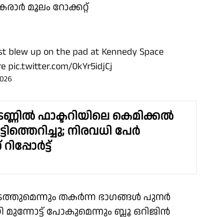
ാർ മൂലം റോക്കറ്റ്
ust blew up on the pad at Kennedy Space
re
pic.twitter.com/0kYr5idjCj
2026
ടണ്ണിൽ ഫാക്ടറിയിലെ കെമിക്കല്‍
ട്ടിത്തെറിച്ചു; നിരവധി പേർ
 റിപ്പോർട്ട്
ത്തുമെന്നും തകർന്ന ഭാഗങ്ങൾ പുനർ
ി മുന്നോട്ട് പോകുമെന്നും ബ്ലൂ ഒറിജിൻ