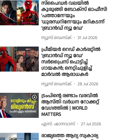
സ്പൈഡർ വലയിൽ
കുരുങ്ങി ബോക്സ് ഓഫീസ്!
'പത്താനേ'യും
'ധുരന്ധറിനേ'യും മറികടന്ന്
'ബ്രാൻഡ് ന്യൂ ഡേ'
ന്യൂസ് ഡെസ്ക്
31 Jul 2026
പ്രീമിയർ റെഡ് കാർപ്പറ്റിൽ
'ബ്രാൻഡ് ന്യൂ ഡേ'
സർപ്രൈസ് പൊട്ടിച്ച്
ഗായകൻ; നെറ്റിചുളിച്ച്
മാർവൽ ആരാധകർ
ന്യൂസ് ഡെസ്ക്
28 Jul 2026
ട്രംപിന്റെ രണ്ടാം വരവില്‍
ആസ്തി വര്‍ധന റോക്കറ്റ്
വേഗത്തില്‍ | WORLD
MATTERS
എസ്. ഷാനവാസ്
27 Jul 2026
രാജ്യത്തെ ആദ്യ സ്വകാര്യ