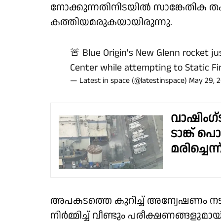
നോക്കുന്നതിനിടയിൽ സാങ്കേതിക തകര
കത്തിയമരുകയായിരുന്നു.
🚨 Blue Origin's New Glenn rocket j
Center while attempting to Static Fi
— Latest in space (@latestinspace)
May 29, 
വാഷിംഗ്‌
ടാങ്ക് പൊ
മരിച്ചെന്ന്
അപകടത്തെ കുറിച്ച് അന്വേഷണം നട
നിർമ്മിച്ച് വീണ്ടും പരീക്ഷണങ്ങളുമായ