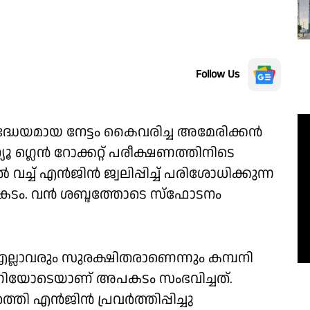
Follow Us
ധേയമായ നേട്ടം കൈവരിച്ച അമേരിക്കന്‍
യൂ ഗ്ലെൻ റോക്കറ്റ് പരീക്ഷണത്തിനിടെ
വച്ച് എൻജിൻ ജ്വലിപ്പിച്ച് പരിശോധിക്കുന്ന
 അപകടം. വൻ ശബ്ദത്തോടെ സ്ഫോടനം
്ലാവരും സുരക്ഷിതരാണെന്നും കമ്പനി
ത് മണിയോടെയാണ് അപകടം സംഭവിച്ചത്.
ിർത്തി എൻജിൻ പ്രവർത്തിപ്പിച്ചു