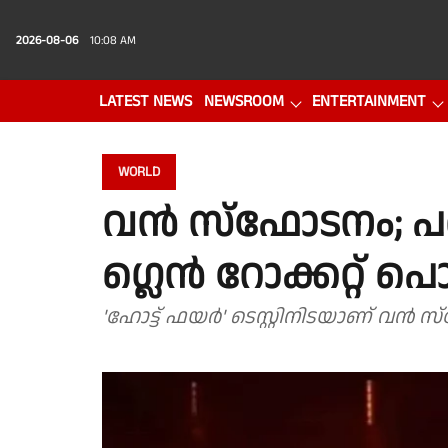
2026-08-06
10:08 AM
LATEST NEWS
NEWSROOM
ENTERTAINMENT
PHOTO GALLERY
VIDEO
WORLD
വൻ സ്ഫോടനം; പര
ഗ്ലെൻ റോക്കറ്റ് പൊട
'ഹോട്ട് ഫയർ' ടെസ്റ്റിനിടയാണ