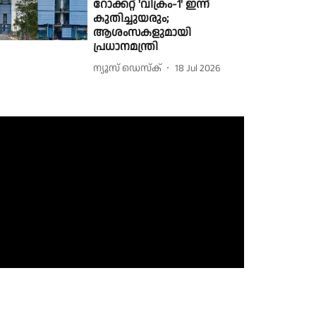
റോക്കറ്റ് 'വിക്രം-1' ഇന്ന്
കുതിച്ചുയരും;
ആശംസകളുമായി
പ്രധാനമന്ത്രി
ന്യൂസ് ഡെസ്ക്
18 Jul 2026