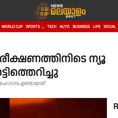
WORLD CUP
SPORTS
TECH
AUTO
BUSINESS
LIFE
SOCIAL
ീക്ഷണത്തിനിടെ ന്യൂ
്ടിത്തെറിച്ചു
് വൻ സ്‌ഫോടനം ഉണ്ടായത്.
R