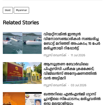
blast
Myanmar
Related Stories
വിയറ്റ്നാമിൽ ഇന്ത്യൻ
വിനോദസഞ്ചാരികൾ സഞ്ചരിച്ച
ബോട്ട് മറിഞ്ഞ് അപകടം; 15 പേര്‍
മരിച്ചതായി റിപ്പോര്‍ട്ട്
ന്യൂസ് ഡെസ്ക്
11 Jul 2026
ആസൂത്രണ ബോര്‍ഡിലെ
പിഎസ്‌സി പരീക്ഷ ക്രമക്കേട്;
വിജിലന്‍സ് അന്വേഷണത്തില്‍
വന്‍ അട്ടിമറി
ന്യൂസ് ഡെസ്ക്
03 Jul 2026
ഖത്തറിലെ എല്‍എന്‍ജി ഗ്യാസ്
പ്ലാന്റിലെ സ്‌ഫോടനം; മരിച്ചവരില്‍
ഒരു മലയാളിയും