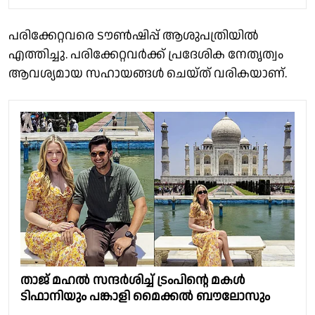
പരിക്കേറ്റവരെ ടൗണ്‍ഷിപ്പ് ആശുപത്രിയില്‍
എത്തിച്ചു. പരിക്കേറ്റവര്‍ക്ക് പ്രദേശിക നേതൃത്വം
ആവശ്യമായ സഹായങ്ങള്‍ ചെയ്ത് വരികയാണ്.
താജ് മഹല്‍ സന്ദർശിച്ച് ട്രംപിന്റെ മകൾ
ടിഫാനിയും പങ്കാളി മൈക്കൽ ബൗലോസും