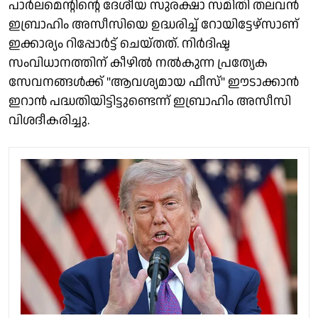
പാർലമെന്റിന്റെ ദേശീയ സുരക്ഷാ സമിതി തലവൻ
ഇബ്രാഹിം അസീസിയെ ഉദ്ധരിച്ച് റോയിട്ടേഴ്‌സാണ്
ഇക്കാര്യം റിപ്പോർട്ട് ചെയ്തത്. നിർദിഷ്ട
സംവിധാനത്തിന് കീഴിൽ നൽകുന്ന പ്രത്യേക
സേവനങ്ങൾക്ക് "ആവശ്യമായ ഫീസ്" ഈടാക്കാൻ
ഇറാൻ പദ്ധതിയിട്ടിട്ടുണ്ടെന്ന് ഇബ്രാഹിം അസീസി
വിശദീകരിച്ചു.