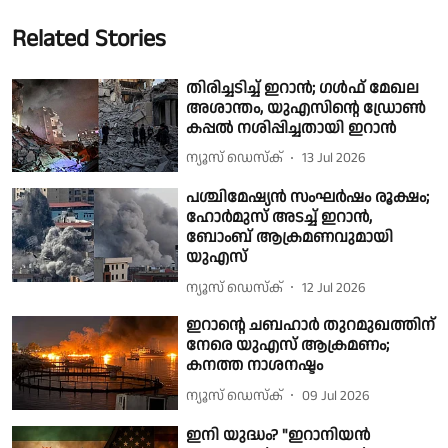
Related Stories
തിരിച്ചടിച്ച് ഇറാൻ; ഗൾഫ് മേഖല
അശാന്തം, യുഎസിൻ്റെ ഡ്രോൺ
കപ്പൽ നശിപ്പിച്ചതായി ഇറാൻ
ന്യൂസ് ഡെസ്ക്
13 Jul 2026
പശ്ചിമേഷ്യൻ സംഘർഷം രൂക്ഷം;
ഹോർമുസ് അടച്ച് ഇറാൻ,
ബോംബ് ആക്രമണവുമായി
യുഎസ്
ന്യൂസ് ഡെസ്ക്
12 Jul 2026
ഇറാൻ്റെ ചബഹാർ തുറമുഖത്തിന്
നേരെ യുഎസ് ആക്രമണം;
കനത്ത നാശനഷ്ടം
ന്യൂസ് ഡെസ്ക്
09 Jul 2026
ഇനി യുദ്ധം? "ഇറാനിയൻ