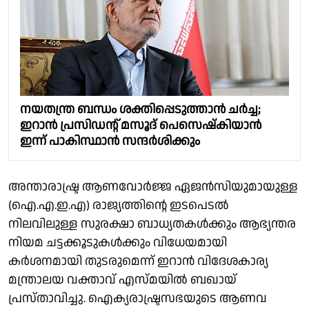
നയതന്ത്ര ബന്ധം ശക്തിപ്പെടുത്താൻ ചർച്ച;
ഇറാൻ പ്രസിഡൻ്റ് മസൂദ് പെസെഷ്കിയാൻ
ഇന്ന് പാകിസ്ഥാൻ സന്ദർശിക്കും
അന്താരാഷ്ട്ര ആണവോർജ്ജ ഏജൻസിയുമായുള്ള
(ഐ.എ.ഇ.എ) രാജ്യത്തിന്റെ ഇടപെടൽ
നിലവിലുള്ള സുരക്ഷാ ബാധ്യതകൾക്കും ആഭ്യന്തര
നിയമ ചട്ടക്കൂടുകൾക്കും വിധേയമായി
കർശനമായി തുടരുമെന്ന് ഇറാൻ വിദേശകാര്യ
മന്ത്രാലയ വക്താവ് എസ്മയിൽ ബഖായ്
പ്രസ്താവിച്ചു. ഐക്യരാഷ്ട്രസഭയുടെ ആണവ