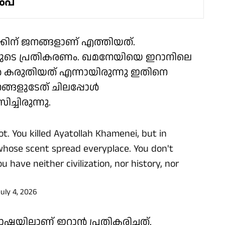
രംപ്
കിന് ജനങ്ങളാണ് എത്തിയത്.
ങളുടെ പ്രതികരണം. ഖമനേയിയെ ഇറാനിലെ
ന്‍ കരുതിയത് എന്നായിരുന്നു ഇതിനെ
നങ്ങളുടേത് ചിലപ്പോള്‍
ച്ചിരുന്നു.
ot. You killed Ayatollah Khamenei, but in
 whose scent spread everyplace. You don't
have neither civilization, nor history, nor
July 4, 2026
ഭാഷയിലാണ് ഇറാന്‍ പ്രതികരിച്ചത്.