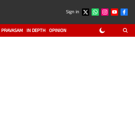
Sign in
PRAVASAM
IN DEPTH
OPINION