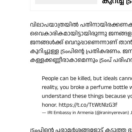
കുറിച്ച് ട്
വിലാപയാത്രയില്‍ പതിനായിരക്കണക്
വൈകാരികമായിട്ടായിരുന്നു ജനങ്
ജനങ്ങള്‍ക്ക് വെറുപ്പാണെന്നാണ് താ
കുറിച്ചുള്ള ട്രംപിന്റെ പ്രതികരണം. ജ
കള്ളക്കണ്ണീരാകാമെന്നും ട്രംപ് പരിഹസി
People can be killed, but ideals cann
reality, you broke a perfume bottle
understand these things because you 
honor.
https://t.co/TtWtNlzG3f
— IRI Embassy in Armenia (@iraninyerevan)
ട്രംപിന്റെ പരാമര്‍ശങ്ങളോട് കടുത്ത 