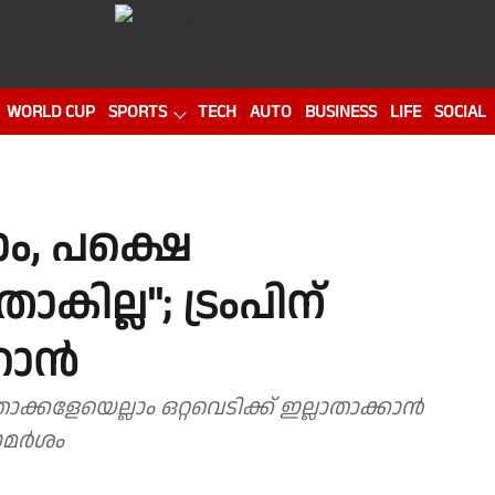
WORLD CUP
SPORTS
TECH
AUTO
BUSINESS
LIFE
SOCIAL
ം, പക്ഷെ
ില്ല''; ട്രംപിന്
ാന്‍
ക്കളേയെല്ലാം ഒറ്റവെടിക്ക് ഇല്ലാതാക്കാന്‍
മര്‍ശം