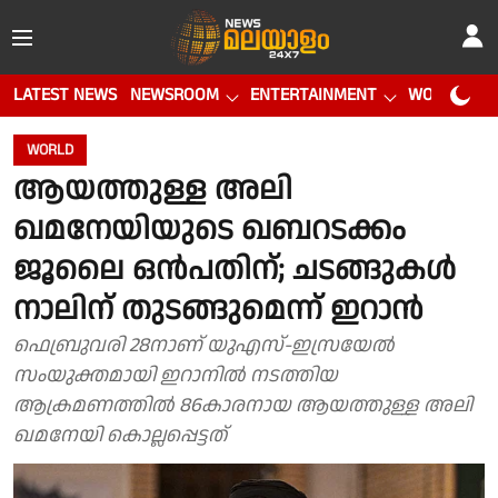
LATEST NEWS
NEWSROOM
ENTERTAINMENT
WORLD CUP
WORLD
ആയത്തുള്ള അലി
ഖമനേയിയുടെ ഖബറടക്കം
ജൂലൈ ഒൻപതിന്; ചടങ്ങുകൾ
നാലിന് തുടങ്ങുമെന്ന് ഇറാൻ
ഫെബ്രുവരി 28നാണ് യുഎസ്-ഇസ്രയേല്‍
സംയുക്തമായി ഇറാനിൽ നടത്തിയ
ആക്രമണത്തിൽ 86കാരനായ ആയത്തുള്ള അലി
ഖമനേയി കൊല്ലപ്പെട്ടത്