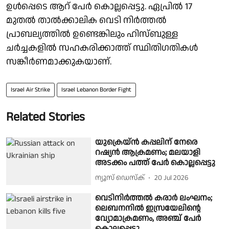
ഉൾപ്പെടെ ആറ് പേർ കൊല്ലപ്പെട്ടു. ഏപ്രിൽ 17
മുതൽ താൽക്കാലിക വെടി നിർത്തൽ
പ്രാബല്യത്തിൽ ഉണ്ടെങ്കിലും ഹിസ്ബുള്ള
ചർച്ചകളിൽ സഹകരിക്കാത്ത് സ്ഥിതിഗതികൾ
സങ്കീർണമാക്കുകയാണ്.
Israel Air Strike
Israel Lebanon Border Fight
Related Stories
യുക്രെയ്ന്‍ കപ്പലിന് നേരെ
റഷ്യന്‍ ആക്രമണം; മലയാളി
അടക്കം പത്ത് പേർ കൊല്ലപ്പെട്ടു
ന്യൂസ് ഡെസ്ക്
20 Jul 2026
വെടിനിർത്തൽ കരാർ ലംഘനം;
ലെബനനിൽ ഇസ്രയേലിൻ്റെ
വ്യോമാക്രമണം, അഞ്ച് പേർ
കൊല്ലപ്പെട്ടു