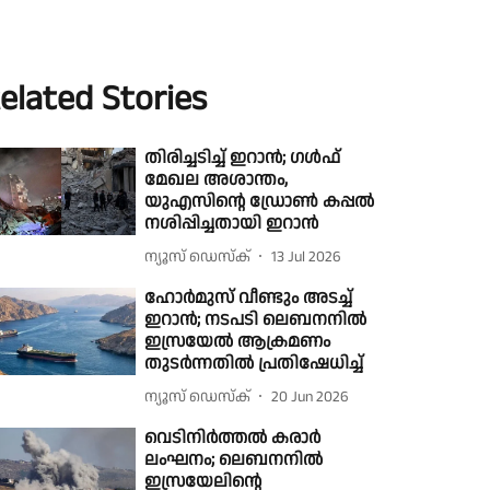
elated Stories
തിരിച്ചടിച്ച് ഇറാൻ; ഗൾഫ്
മേഖല അശാന്തം,
യുഎസിൻ്റെ ഡ്രോൺ കപ്പൽ
നശിപ്പിച്ചതായി ഇറാൻ
ന്യൂസ് ഡെസ്ക്
13 Jul 2026
ഹോർമുസ് വീണ്ടും അടച്ച്
ഇറാന്‍; നടപടി ലെബനനിൽ
ഇസ്രയേൽ ആക്രമണം
തുടർന്നതിൽ പ്രതിഷേധിച്ച്
ന്യൂസ് ഡെസ്ക്
20 Jun 2026
വെടിനിർത്തൽ കരാർ
ലംഘനം; ലെബനനിൽ
ഇസ്രയേലിൻ്റെ