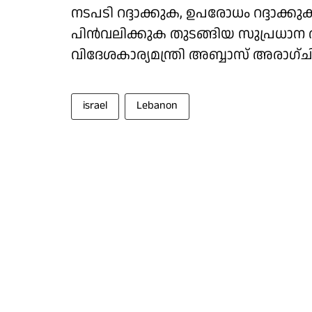
നടപടി റദ്ദാക്കുക, ഉപരോധം റദ്ദാക
പിന്‍വലിക്കുക തുടങ്ങിയ സുപ്രധാന ആവ
വിദേശകാര്യമന്ത്രി അബ്ബാസ് അരാഗ്ചി
israel
Lebanon