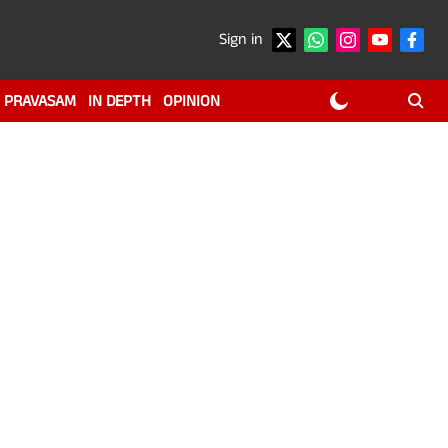
Sign in
PRAVASAM
IN DEPTH
OPINION