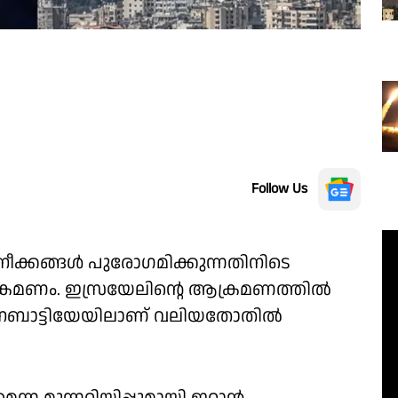
Follow Us
നീക്കങ്ങള്‍ പുരോഗമിക്കുന്നതിനിടെ
്രമണം. ഇസ്രയേലിന്റെ ആക്രമണത്തില്‍
ടു. നബാട്ടിയേയിലാണ് വലിയതോതില്‍