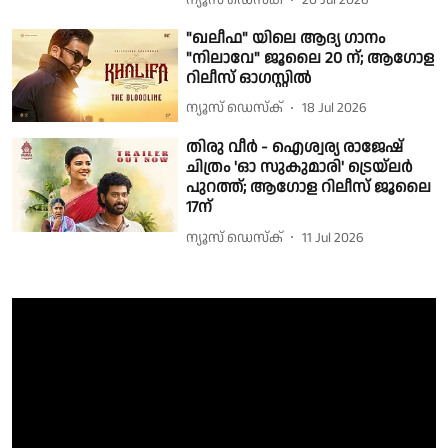
ന്യൂസ് ഡെസ്ക്
20 Jul 2026
"ഖലീഫ" യിലെ ആദ്യ ഗാനം
"നിലാവേ" ജൂലൈ 20 ന്; ആഗോള
റിലീസ് ഓഗസ്റ്റിൽ
ന്യൂസ് ഡെസ്ക്
18 Jul 2026
തിരു വീർ - ഐശ്വര്യ രാജേഷ്
ചിത്രം 'ഓ സുകുമാരി' ട്രെയ്‌ലർ
പുറത്ത്; ആഗോള റിലീസ് ജൂലൈ
17ന്
ന്യൂസ് ഡെസ്ക്
11 Jul 2026