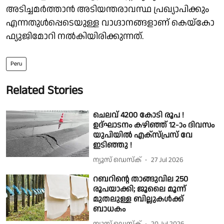
അടിച്ചമർത്താൻ അടിയന്തരാവസ്ഥ പ്രഖ്യാപിക്കും
എന്നതുൾപ്പെടെയുള്ള വാഗ്ദാനങ്ങളാണ് കെയ്കോ
ഫ്യുജിമോറി നൽകിയിരിക്കുന്നത്.
Peru
Related Stories
ചെലവ് 4200 കോടി രൂപ !
ഉദ്ഘാടനം കഴിഞ്ഞ് 12-ാം ദിവസം
യുപിയില്‍ എക്‌സ്പ്രസ്‌ വേ
ഇടിഞ്ഞു !
ന്യൂസ് ഡെസ്ക്
27 Jul 2026
റബറിൻ്റെ താങ്ങുവില 250
രൂപയാക്കി; ജൂലൈ മൂന്ന്
മുതലുള്ള ബില്ലുകള്‍ക്ക്
ബാധകം