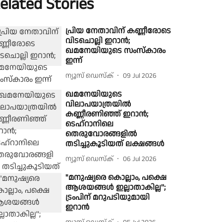
elated Stories
പ്രിയ നേതാവിന് കണ്ണീരോടെ
വിടചൊല്ലി ഇറാൻ;
ഖമനേയിയുടെ സംസ്കാരം
ഇന്ന്
ന്യൂസ് ഡെസ്ക്
09 Jul 2026
ഖമനേയിയുടെ
വിലാപയാത്രയില്‍
കണ്ണീരണിഞ്ഞ് ഇറാന്‍;
ടെഹ്‌റാനിലെ
തെരുവോരങ്ങളില്‍
തടിച്ചുകൂടിയത് ലക്ഷങ്ങള്‍
ന്യൂസ് ഡെസ്ക്
06 Jul 2026
"മനുഷ്യരെ കൊല്ലാം, പക്ഷെ
ആശയങ്ങള്‍ ഇല്ലാതാകില്ല'';
ട്രംപിന് മറുപടിയുമായി
ഇറാന്‍