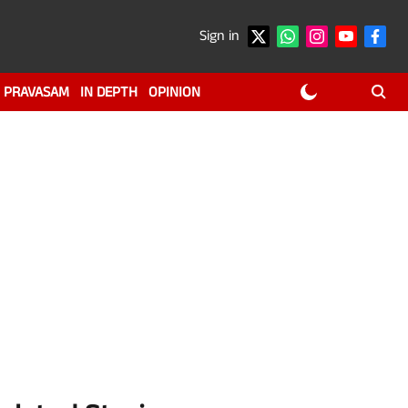
Sign in
PRAVASAM
IN DEPTH
OPINION