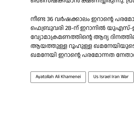
പെസെഷ്‌കിയാന്‍ ക്ഷണിച്ചിരുന്നു. പ്ര
നീണ്ട 36 വര്‍ഷക്കാലം ഇറാന്റെ പ
ഫെബ്രുവരി 28-ന് ഇറാനില്‍ യുഎസ്-
വ്യോമാക്രമണത്തിന്റെ ആദ്യ ദിനത്തിലാണ
ആയത്തുള്ള റൂഹുള്ള ഖമനേയിയു
ഖമനേയി ഇറാന്റെ പരമോന്നത നേതാവ
Ayatollah Ali Khamenei
Us Israel Iran War