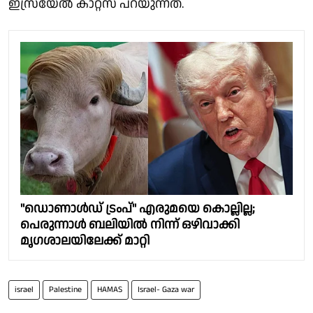
ഇസ്രയേൽ കാറ്റ്സ് പറയുന്നത്.
"ഡൊണാൾഡ് ട്രംപ്" എരുമയെ കൊല്ലില്ല;
പെരുന്നാൾ ബലിയിൽ നിന്ന് ഒഴിവാക്കി
മൃഗശാലയിലേക്ക് മാറ്റി
israel
Palestine
HAMAS
Israel- Gaza war