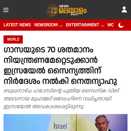
LATEST NEWS
NEWSROOM
ENTERTAINMENT
WORLD CUP
WORLD
ഗാസയുടെ 70 ശതമാനം
നിയന്ത്രണമേറ്റെടുക്കാൻ
ഇസ്രയേൽ സൈന്യത്തിന്
നിർദേശം നൽകി നെതന്യാഹു
ബുധനാഴ്ച ഹമാസിൻ്റെ പുതിയ സൈനിക വിങ്
തലവനായ മുഹമ്മദ് ഒഡേഹിനെ വധിച്ചതായി
ഇസ്രയേൽ അവകാശപ്പെട്ടിരുന്നു.