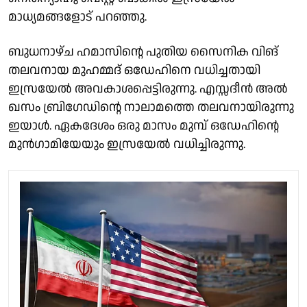
മാധ്യമങ്ങളോട് പറഞ്ഞു.
ബുധനാഴ്ച ഹമാസിൻ്റെ പുതിയ സൈനിക വിങ്
തലവനായ മുഹമ്മദ് ഒഡേഹിനെ വധിച്ചതായി
ഇസ്രയേൽ അവകാശപ്പെട്ടിരുന്നു. എസ്സദീൻ അൽ
ഖസം ബ്രിഗേഡിൻ്റെ നാലാമത്തെ തലവനായിരുന്നു
ഇയാൾ. ഏകദേശം ഒരു മാസം മുമ്പ് ഒഡേഹിൻ്റെ
മുൻഗാമിയേയും ഇസ്രയേൽ വധിച്ചിരുന്നു.