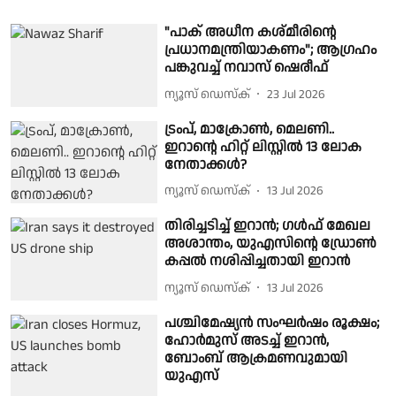
"പാക് അധീന കശ്മീരിന്റെ
പ്രധാനമന്ത്രിയാകണം"; ആഗ്രഹം
പങ്കുവച്ച് നവാസ് ഷെരീഫ്
ന്യൂസ് ഡെസ്ക്
23 Jul 2026
ട്രംപ്, മാക്രോൺ, മെലണി..
ഇറാൻ്റെ ഹിറ്റ് ലിസ്റ്റിൽ 13 ലോക
നേതാക്കൾ?
ന്യൂസ് ഡെസ്ക്
13 Jul 2026
തിരിച്ചടിച്ച് ഇറാൻ; ഗൾഫ് മേഖല
അശാന്തം, യുഎസിൻ്റെ ഡ്രോൺ
കപ്പൽ നശിപ്പിച്ചതായി ഇറാൻ
ന്യൂസ് ഡെസ്ക്
13 Jul 2026
പശ്ചിമേഷ്യൻ സംഘർഷം രൂക്ഷം;
ഹോർമുസ് അടച്ച് ഇറാൻ,
ബോംബ് ആക്രമണവുമായി
യുഎസ്