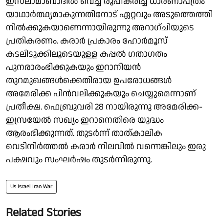
ഇസ്‌ലാമാബാദിൽ വെച്ച് രൂപീകരിച്ച ധാരണാപത്രം
യാഥാർത്ഥ്യമാകുന്നതിനോട് ഏറ്റവും അടുത്തെത്തി
നിൽക്കുകയാണെന്നായിരുന്നു അറാഗ്ചിയുടെ
പ്രതികരണം. കരാർ പ്രകാരം ഹോർമൂസ്
കടലിടുക്കിലൂടെയുള്ള കപ്പൽ ഗതാഗതം
പുനരാരംഭിക്കുകയും ഇറാനിയൻ
തുറമുഖങ്ങൾക്കെതിരായ ഉപരോധങ്ങൾ
അമേരിക്ക പിൻവലിക്കുകയും ചെയ്യുമെന്നാണ്
പ്രതീക്ഷ. ഫെബ്രുവരി 28 നായിരുന്നു അമേരിക്ക-
ഇസ്രയേൽ സഖ്യം ഇറാനെതിരെ യുദ്ധം
ആരംഭിക്കുന്നത്. തുടർന്ന് താത്കാലിക
വെടിനിർത്തൽ കരാർ നിലവിൽ വന്നെങ്കിലും ഇരു
പക്ഷവും സംഘർഷം തുടർന്നിരുന്നു.
Us Israel Iran War
Related Stories