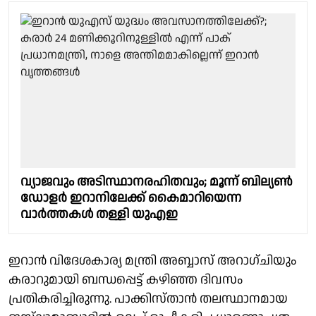
വ്യാജവും അടിസ്ഥാനരഹിതവും; മൂന്ന് ബില്യൺ
ഡോളർ ഇറാനിലേക്ക് കൈമാറിയെന്ന
വാർത്തകൾ തള്ളി യുഎഇ
ഇറാൻ വിദേശകാര്യ മന്ത്രി അബ്ബാസ് അറാഗ്ചിയും
കരാറുമായി ബന്ധപ്പെട്ട് കഴിഞ്ഞ ദിവസം
പ്രതികരിച്ചിരുന്നു. പാക്കിസ്താൻ തലസ്ഥാനമായ