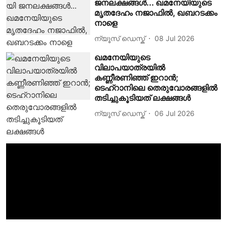
ജനലക്ഷങ്ങൾ... ഖമനേയിയുടെ
മൃതദേഹം നജാഫിൽ, ഖബറടക്കം
നാളെ
ന്യൂസ് ഡെസ്ക്
08 Jul 2026
ഖമനേയിയുടെ
വിലാപയാത്രയില്‍
കണ്ണീരണിഞ്ഞ് ഇറാന്‍;
ടെഹ്‌റാനിലെ തെരുവോരങ്ങളില്‍
തടിച്ചുകൂടിയത് ലക്ഷങ്ങള്‍
ന്യൂസ് ഡെസ്ക്
06 Jul 2026