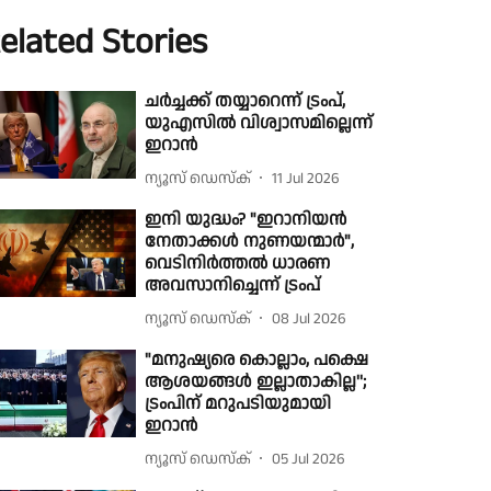
elated Stories
ചർച്ചക്ക് തയ്യാറെന്ന് ട്രംപ്,
യുഎസിൽ വിശ്വാസമില്ലെന്ന്
ഇറാൻ
ന്യൂസ് ഡെസ്ക്
11 Jul 2026
ഇനി യുദ്ധം? "ഇറാനിയൻ
നേതാക്കൾ നുണയന്മാർ",
വെടിനിർത്തൽ ധാരണ
അവസാനിച്ചെന്ന് ട്രംപ്
ന്യൂസ് ഡെസ്ക്
08 Jul 2026
"മനുഷ്യരെ കൊല്ലാം, പക്ഷെ
ആശയങ്ങള്‍ ഇല്ലാതാകില്ല'';
ട്രംപിന് മറുപടിയുമായി
ഇറാന്‍
ന്യൂസ് ഡെസ്ക്
05 Jul 2026