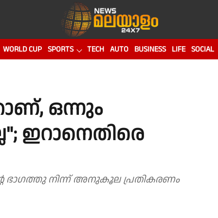
WORLD CUP
SPORTS
TECH
AUTO
BUSINESS
LIFE
SOCIAL
ാണ്, ഒന്നും
ല്ല"; ഇറാനെതിരെ
റെ ഭാഗത്തു നിന്ന് അനുകൂല പ്രതികരണം