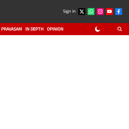
Sign in
PRAVASAM
IN DEPTH
OPINION