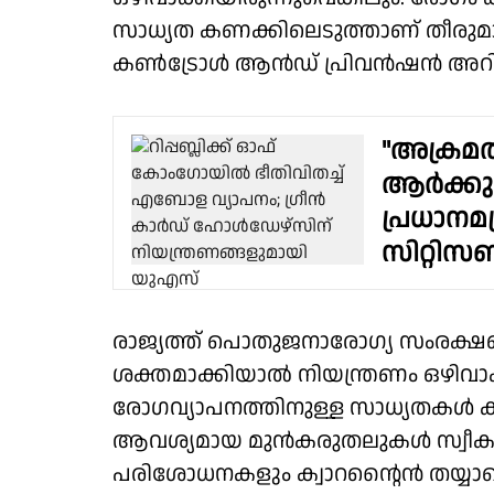
സാധ്യത കണക്കിലെടുത്താണ് തീരുമാ
കൺട്രോൾ ആൻഡ് പ്രിവൻഷൻ അറിയി
"അക്രമത
ആർക്കുമാ
പ്രധാനമ
സിറ്റിസൺ
രാജ്യത്ത് പൊതുജനാരോഗ്യ സംരക്
ശക്തമാക്കിയാൽ നിയന്ത്രണം ഒഴിവാക്ക
രോഗവ്യാപനത്തിനുള്ള സാധ്യതകൾ ക
ആവശ്യമായ മുൻകരുതലുകൾ സ്വീകരിച്ച
പരിശോധനകളും ക്വാറൻ്റൈൻ തയ്യാറ