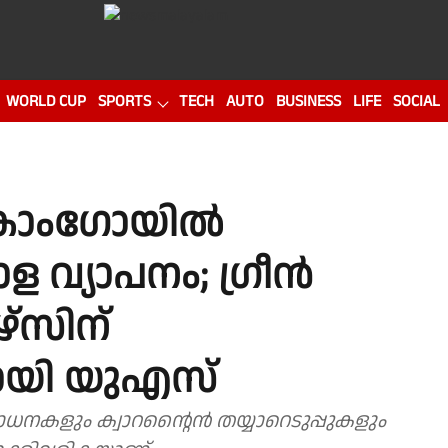
WORLD CUP
SPORTS
TECH
AUTO
BUSINESS
LIFE
SOCIAL
് കോംഗോയിൽ
ള വ്യാപനം; ഗ്രീൻ
്സിന്
മായി യുഎസ്
നകളും ക്വാറൻ്റൈൻ തയ്യാറെടുപ്പുകളും