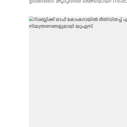
ഉൾപ്പെടെ കൂടുതൽ ശക്തമായി നടപ്പ