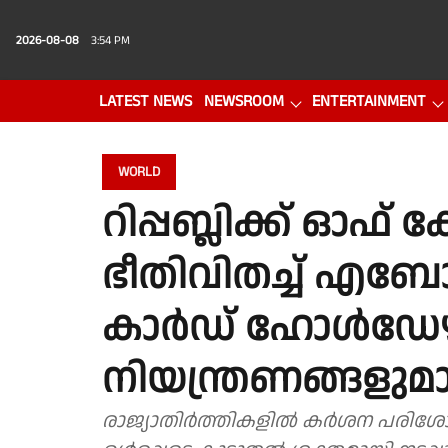
2026-08-08
3:54 PM
LATEST NEWS
NEWSROOM
ENTERTAINMENT
PHOTO GALLERY
VIDEO
WORLD
റിപ്പബ്ലിക്ക് ഓഫ
ഭീതിവിതച്ച് എബോ
കാർഡ് ഹോൾഡേഴ
നിയന്ത്രണങ്ങളു
രാജ്യാതിർത്തികളിൽ കർശന പരിശോധ