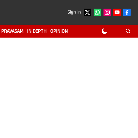
Sign in
PRAVASAM
IN DEPTH
OPINION