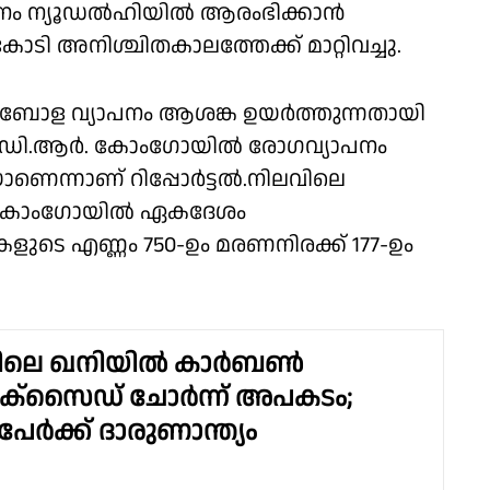
ാനം ന്യൂഡൽഹിയിൽ ആരംഭിക്കാൻ
്ചകോടി അനിശ്ചിതകാലത്തേക്ക് മാറ്റിവച്ചു.
ോള വ്യാപനം ആശങ്ക ഉയർത്തുന്നതായി
ി. ഡി.ആർ. കോംഗോയിൽ രോഗവ്യാപനം
ന്നാണ് റിപ്പോർട്ടൽ.നിലവിലെ
. കോംഗോയിൽ ഏകദേശം
ടെ എണ്ണം 750-ഉം മരണനിരക്ക് 177-ഉം
ലെ ഖനിയിൽ കാർബൺ
സൈഡ് ചോർന്ന് അപകടം;
േർക്ക് ദാരുണാന്ത്യം