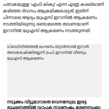
പതാകയുള്ള 'എംടി കികു' എന്ന എണ്ണ കപ്പലിലാണ്
കഴിഞ്ഞ ദിവസം ആക്രമിക്കപ്പെട്ടത്. ഇതിന്
പിന്നാലെ ആദ്യം യുഎസ് ഇറാനില്‍ ആക്രമണം
നടത്തിയിരുന്നു. രണ്ടാമത്തെ തവണയാണ്
ഇറാനില്‍ യുഎസ് ആക്രമണം നടത്തുന്നത്.
നടുക്കം വിട്ടുമാറാതെ വെനസ്വേല; ഇരട്ട
ഭൂചലനത്തിൽ വ്യാപക നാശനഷ്ടം, മരണസംഖ്യ