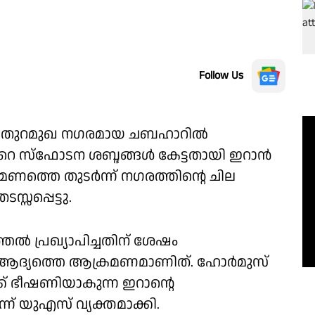
Follow Us
്കൻ തുറമുഖ നഗരമായ ചബഹാറിൽ
റെ സ്ഫോടന ശബ്ദങ്ങൾ കേട്ടതായി ഇറാൻ
്രമണത്തെ തുടർന്ന് നഗരത്തിൻ്റെ ചില
്സപ്പെട്ടു.
ൽ പ്രഖ്യാപിച്ചതിന് ശേഷം
ന്ന ആദ്യത്തെ ആക്രമണമാണിത്. ഹോർമുസ്
ക് ഭീഷണിയാകുന്ന ഇറാൻ്റെ
 യുഎസ് വ്യക്തമാക്കി.