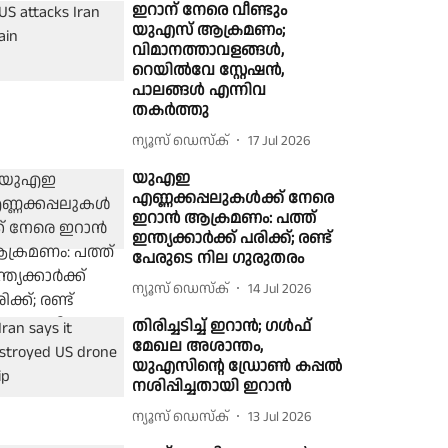
ഇറാന് നേരെ വീണ്ടും
യുഎസ് ആക്രമണം;
വിമാനത്താവളങ്ങൾ,
റെയിൽവേ സ്റ്റേഷൻ,
പാലങ്ങൾ എന്നിവ
തകർത്തു
ന്യൂസ് ഡെസ്ക്
17 Jul 2026
യുഎഇ
എണ്ണക്കപ്പലുകൾക്ക് നേരെ
ഇറാൻ ആക്രമണം: പത്ത്
ഇന്ത്യക്കാർക്ക് പരിക്ക്; രണ്ട്
പേരുടെ നില ഗുരുതരം
ന്യൂസ് ഡെസ്ക്
14 Jul 2026
തിരിച്ചടിച്ച് ഇറാൻ; ഗൾഫ്
മേഖല അശാന്തം,
യുഎസിൻ്റെ ഡ്രോൺ കപ്പൽ
നശിപ്പിച്ചതായി ഇറാൻ
ന്യൂസ് ഡെസ്ക്
13 Jul 2026