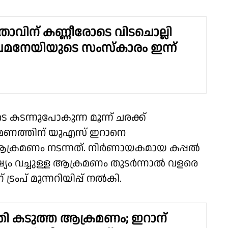
േതാവിന് കണ്ണീരോടെ വിടചൊല്ലി
മനേയിയുടെ സംസ്കാരം ഇന്ന്
 കടന്നുപോകുന്ന മൂന്ന് ചരക്ക്
രമണത്തിന് യുഎസ് ഇറാനെ
് ആക്രമണം നടന്നത്. നിർണായകമായ കപ്പൽ
്യം വച്ചുള്ള ആക്രമണം തുടർന്നാൽ വളരെ
രംപ് മുന്നറിയിപ്പ് നൽകി.
ത്രി കടുത്ത ആക്രമണം; ഇറാന്