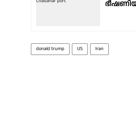
ഭീഷണിയുമ
donald trump
US
Iran