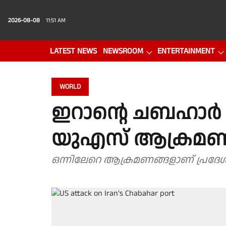
2026-08-08
11:51 AM
LATEST NEWS
NEWSROOM
ENTERTAINMENT
PHOTO GALLERY
VIDEO
WORLD
ഇറാൻ്റെ ചബഹാർ 
യുഎസ് ആക്രമണം
ഒന്നിലേറെ ആക്രമണങ്ങളാണ് പ്രദേശത്ത്