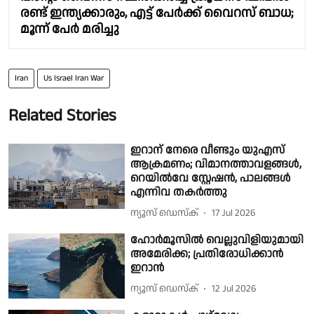
രണ്ട് ഇന്ത്യക്കാരും, എട്ട് പേര്‍ക്ക് വൈറസ് ബാധ;
മൂന്ന് പേർ മരിച്ചു
Iran
Us Israel Iran War
Related Stories
ഇറാന് നേരെ വീണ്ടും യുഎസ്
ആക്രമണം; വിമാനത്താവളങ്ങൾ,
റെയിൽവേ സ്റ്റേഷൻ, പാലങ്ങൾ
എന്നിവ തകർത്തു
ന്യൂസ് ഡെസ്ക്
17 Jul 2026
ഹോര്‍മൂസില്‍ വെല്ലുവിളിയുമായി
അമേരിക്ക; പ്രതിരോധിക്കാൻ
ഇറാൻ
ന്യൂസ് ഡെസ്ക്
12 Jul 2026