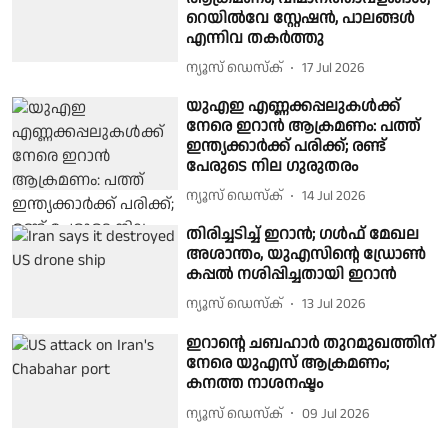
റെയിൽവേ സ്റ്റേഷൻ, പാലങ്ങൾ
എന്നിവ തകർത്തു
ന്യൂസ് ഡെസ്ക്
17 Jul 2026
യുഎഇ എണ്ണക്കപ്പലുകൾക്ക്
നേരെ ഇറാൻ ആക്രമണം: പത്ത്
ഇന്ത്യക്കാർക്ക് പരിക്ക്; രണ്ട്
പേരുടെ നില ഗുരുതരം
ന്യൂസ് ഡെസ്ക്
14 Jul 2026
തിരിച്ചടിച്ച് ഇറാൻ; ഗൾഫ് മേഖല
അശാന്തം, യുഎസിൻ്റെ ഡ്രോൺ
കപ്പൽ നശിപ്പിച്ചതായി ഇറാൻ
ന്യൂസ് ഡെസ്ക്
13 Jul 2026
ഇറാൻ്റെ ചബഹാർ തുറമുഖത്തിന്
നേരെ യുഎസ് ആക്രമണം;
കനത്ത നാശനഷ്ടം
ന്യൂസ് ഡെസ്ക്
09 Jul 2026