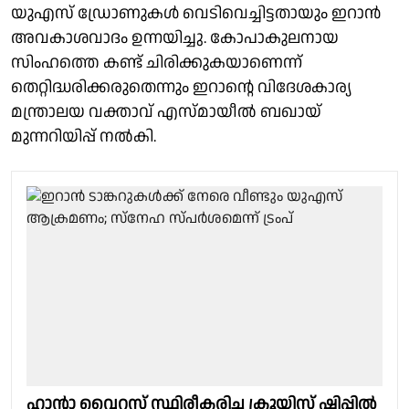
യുഎസ് ഡ്രോണുകൾ വെടിവെച്ചിട്ടതായും ഇറാൻ
അവകാശവാദം ഉന്നയിച്ചു. കോപാകുലനായ
സിംഹത്തെ കണ്ട് ചിരിക്കുകയാണെന്ന്
തെറ്റിദ്ധരിക്കരുതെന്നും ഇറാന്റെ വിദേശകാര്യ
മന്ത്രാലയ വക്താവ് എസ്മായീൽ ബഖായ്
മുന്നറിയിപ്പ് നൽകി.
ഹാൻ്റാ വൈറസ് സ്ഥിരീകരിച്ച ക്രൂയിസ് ഷിപ്പില്‍