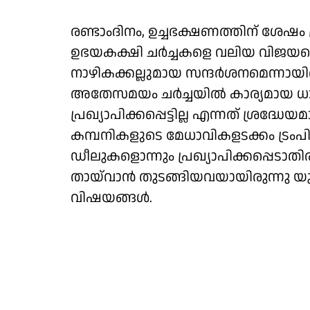
രണ്ടാംദിനം, ഉച്ചഭക്ഷണത്തിന് ശേഷം 
ഉഭയകക്ഷി ചർച്ചകളെ വലിയ വിജയമെന്നാ
നാഴികക്കല്ലുമായ സന്ദർശനമെന്നായിര
അതേസമയം ചർച്ചയിൽ കാര്യമായ ധാ
പ്രഖ്യാപിക്കപ്പെട്ടില്ല എന്നത് ശ്രദ
കമ്പനികളുടെ മേധാവികളടക്കം ട്രംപിന
ഡീലുകളൊന്നും പ്രഖ്യാപിക്കപ്പെടാതി
തായ്‌വാൻ തുടങ്ങിയവയായിരുന്നു
വിഷയങ്ങൾ.