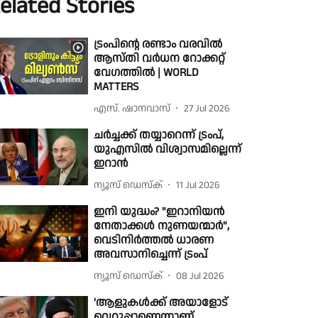
elated Stories
ട്രംപിന്റെ രണ്ടാം വരവില്‍
ആസ്തി വര്‍ധന റോക്കറ്റ്
വേഗത്തില്‍ | WORLD
MATTERS
എസ്. ഷാനവാസ്
27 Jul 2026
ചർച്ചക്ക് തയ്യാറെന്ന് ട്രംപ്,
യുഎസിൽ വിശ്വാസമില്ലെന്ന്
ഇറാൻ
ന്യൂസ് ഡെസ്ക്
11 Jul 2026
ഇനി യുദ്ധം? "ഇറാനിയൻ
നേതാക്കൾ നുണയന്മാർ",
വെടിനിർത്തൽ ധാരണ
അവസാനിച്ചെന്ന് ട്രംപ്
ന്യൂസ് ഡെസ്ക്
08 Jul 2026
'ആളുകൾക്ക് അയാളോട്
വെറുപ്പാണെന്നാണ്