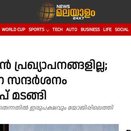
WORLD CUP
SPORTS
TECH
AUTO
BUSINESS
LIFE
SOCIAL
ൻ പ്രഖ്യാപനങ്ങളില്ല;
ന സന്ദർശനം
പ് മടങ്ങി
െന്നതിൽ ഇരുപക്ഷവും യോജിപ്പിലെത്തി