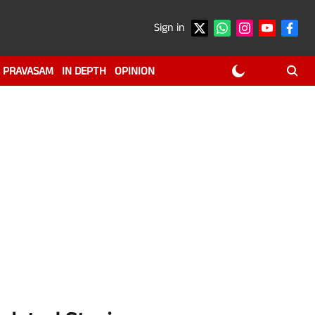
Sign in
PRAVASAM
IN DEPTH
OPINION