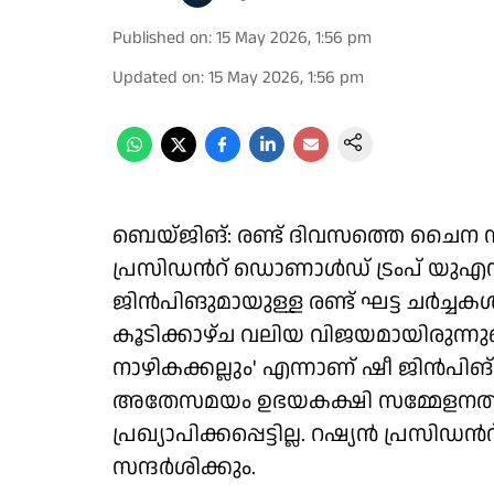
Published on
:
15 May 2026, 1:56 pm
Updated on
:
15 May 2026, 1:56 pm
ബെയ്ജിങ്: രണ്ട് ദിവസത്തെ ചൈന 
പ്രസിഡന്‍റ് ഡൊണാൾഡ് ട്രംപ് യുഎസി
ജിൻപിങുമായുള്ള രണ്ട് ഘട്ട ചർച്ചകൾ
കൂടിക്കാഴ്ച വലിയ വിജയമായിരുന്നുവെ
നാഴികക്കല്ലും' എന്നാണ് ഷീ ജിൻപിങ് 
അതേസമയം ഉഭയകക്ഷി സമ്മേളനത്ത
പ്രഖ്യാപിക്കപ്പെട്ടില്ല. റഷ്യൻ പ്
സന്ദർശിക്കും.