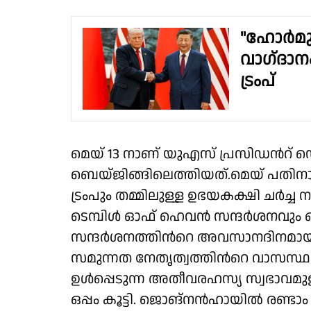
"ഹോർമു
വാഗ്‌ദാ
ട്രംപ്
മെയ് 13 നാണ് യുഎസ് പ്രസിഡന്‍റ്
ബെയ്ജിങ്ങിലെത്തിയത്.മെയ് പതിനാ
ട്രംപും തമ്മിലുള്ള ഉഭയകക്ഷി ചർച്ച ന
ടെമ്പിൾ ഓഫ് ഹെവൻ സന്ദർശനവും ഔദ
സന്ദർശനത്തിന്‍റെ അവസാനദിനമാ
സമുന്നത നേതൃത്വത്തിന്‍റെ വാസസ്
ഉൾപ്പെടുന്ന അതീവരഹസ്യ സ്വഭാവമുള്
ഒപ്പം കൂട്ടി. ജൊങ്നൻഹായിൽ രണ്ടാം 