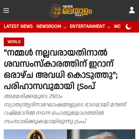
LATEST NEWS
NEWSROOM
ENTERTAINMENT
WORLD CUP
WORLD
"നമ്മൾ നല്ലവരായതിനാൽ
ശവസംസ്‌കാരത്തിന് ഇറാന്
ഒരാഴ്ച അവധി കൊടുത്തു";
പരിഹാസവുമായി ട്രംപ്
അമേരിക്കയുടെ 250ാം
സ്വാതന്ത്ര്യദിനാഘോഷങ്ങളുടെ ഭാഗമായി മൗണ്ട്
റഷ്‌മോറിൽ നടന്ന പൊതുയോഗത്തിൽ
സംസാരിക്കുകയായിരുന്നു ട്രംപ്