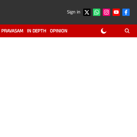
Sign in
PRAVASAM
IN DEPTH
OPINION