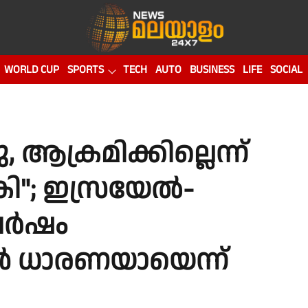
WORLD CUP
SPORTS
TECH
AUTO
BUSINESS
LIFE
SOCIAL
 ആക്രമിക്കില്ലെന്ന്
കി"; ഇസ്രയേല്‍-
ര്‍ഷം
്‍ ധാരണയായെന്ന്