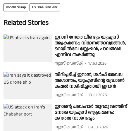
donald trump
Us Israel Iran War
Related Stories
ഇറാന് നേരെ വീണ്ടും യുഎസ്
ആക്രമണം; വിമാനത്താവളങ്ങൾ,
റെയിൽവേ സ്റ്റേഷൻ, പാലങ്ങൾ
എന്നിവ തകർത്തു
ന്യൂസ് ഡെസ്ക്
17 Jul 2026
തിരിച്ചടിച്ച് ഇറാൻ; ഗൾഫ് മേഖല
അശാന്തം, യുഎസിൻ്റെ ഡ്രോൺ
കപ്പൽ നശിപ്പിച്ചതായി ഇറാൻ
ന്യൂസ് ഡെസ്ക്
13 Jul 2026
ഇറാൻ്റെ ചബഹാർ തുറമുഖത്തിന്
നേരെ യുഎസ് ആക്രമണം;
കനത്ത നാശനഷ്ടം
ന്യൂസ് ഡെസ്ക്
09 Jul 2026