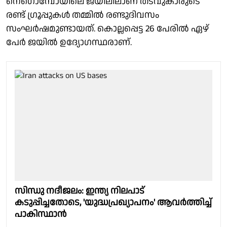
നെഗൊമ്പോയിലെ ജയിലിലാണ് തടവുകാരുടെ
രണ്ട് ഗ്രൂപ്പുകള്‍ തമ്മില്‍ രണ്ടുദിവസം
സംഘര്‍ഷമുണ്ടായത്. കൊല്ലപ്പെട്ട 26 പേരില്‍ ഏഴ്
പേര്‍ ജയില്‍ ഉദ്യോഗസ്ഥരാണ്.
സിന്ധു നദീജലം: ഇന്ത്യ നിലപാട്
കടുപ്പിച്ചതോടെ, 'യുദ്ധപ്രഖ്യാപനം' ആവര്‍ത്തിച്ച്
പാകിസ്ഥാന്‍