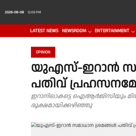
2026-08-08
12:09 PM
LATEST NEWS
NEWSROOM
ENTERTAINMENT
PHOTO GALLERY
VIDEO
OPINION
യുഎസ്-ഇറാന്‍ സമ
പതിവ് പ്രഹസനമ
ഇറാനിലാകട്ടെ ഐആര്‍ജിസിയും മിതവാദി വി
രൂക്ഷമായിക്കഴിഞ്ഞു