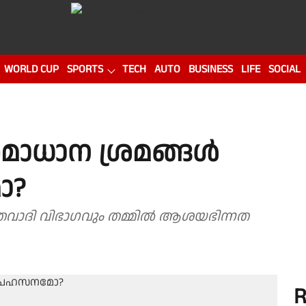
WORLD CUP
SPORTS
TECH
AUTO
BUSINESS
LIFE
SOCIAL
ാധാന ശ്രമങ്ങള്‍
ോ?
ഭാഗവും തമ്മില്‍ ആശയഭിന്നത
R