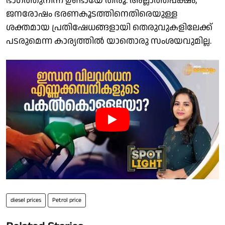
ഭാഗത്തുനിന്ന് ഉണ്ടായേ തീരൂ. അല്ലാത്തപക്ഷം,
ജനരോഷം ഭരണകൂടത്തിനെതിരെയുള്ള
ശക്തമായ പ്രതിഷേധങ്ങളായി തെരുവുകളിലേക്ക്
പടരുമെന്ന കാര്യത്തില്‍ യാതൊരു സംശയവുമില്ല.
diesel prices
Petrol price