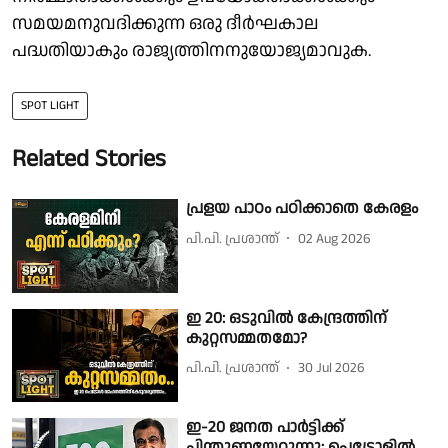
സമയമനുവദിക്കുന്ന ഒരു ദീർഘകാല
പദ്ധതിയാകും രാജ്യത്തിനനുയോജ്യമാവുക.
SPOT LIGHT
Related Stories
പ്രളയ പാഠം പഠിക്കാതെ കേരളം
പി.പി. പ്രശാന്ത്
02 Aug 2026
ഇ 20: ഒടുവിൽ കേന്ദ്രത്തിന്
കുറ്റസമ്മത​മോ?
പി.പി. പ്രശാന്ത്
30 Jul 2026
ഇ-20 ജനത പാർട്ടിക്ക്
പിന്തുണയേറുന്നു; പെട്രോളിൽ