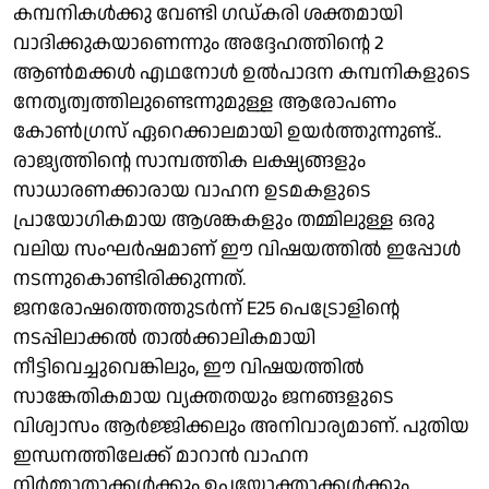
കമ്പനികൾക്കു വേണ്ടി ഗഡ്കരി ശക്തമായി
വാദിക്കുകയാണെന്നും അദ്ദേഹത്തിന്റെ 2
ആൺമക്കൾ എഥനോൾ ഉൽപാദന കമ്പനികളുടെ
നേതൃത്വത്തിലുണ്ടെന്നുമുള്ള ആരോപണം
കോൺഗ്രസ് ഏറെക്കാലമായി ഉയർത്തുന്നുണ്ട്..
രാജ്യത്തിന്റെ സാമ്പത്തിക ലക്ഷ്യങ്ങളും
സാധാരണക്കാരായ വാഹന ഉടമകളുടെ
പ്രായോഗികമായ ആശങ്കകളും തമ്മിലുള്ള ഒരു
വലിയ സംഘർഷമാണ് ഈ വിഷയത്തിൽ ഇപ്പോൾ
നടന്നുകൊണ്ടിരിക്കുന്നത്.
ജനരോഷത്തെത്തുടർന്ന് E25 പെട്രോളിന്റെ
നടപ്പിലാക്കൽ താൽക്കാലികമായി
നീട്ടിവെച്ചുവെങ്കിലും, ഈ വിഷയത്തിൽ
സാങ്കേതികമായ വ്യക്തതയും ജനങ്ങളുടെ
വിശ്വാസം ആർജ്ജിക്കലും അനിവാര്യമാണ്. പുതിയ
ഇന്ധനത്തിലേക്ക് മാറാൻ വാഹന
നിർമ്മാതാക്കൾക്കും ഉപയോക്താക്കൾക്കും