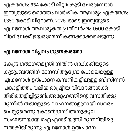
ഏകദേശം 334 കോടി ലിറ്റർ കൂടി ചേരുമ്പോൾ,
ഇന്ത്യയുടെ മൊത്തം വാർഷിക ആവശ്യം ഏകദേശം
1,350 കോടി ലിറ്ററാണ്. 2028-ഓടെ ഇന്ത്യയുടെ
എഥനോൾ ആവശ്യകത പ്രതിവർഷം 1,600 കോടി
ലിറ്ററിലേക്ക് ഉയരുമെന്ന് കണക്കാക്കപ്പെടുന്നു.
എഥനോൾ വിപ്ലവം ഗുണകരമോ
കേന്ദ്ര ഗതാഗതമന്ത്രി നിതിൻ ഗഡ്കരിയുടെ
കുടുംബത്തിന് മാനസ് ആഗ്രോ പോലെയുള്ള
എഥനോൾ ഉത്പാദന കമ്പനികളിലുള്ള ബിസിനസ്
പങ്കാളിത്തം വലിയ രാഷ്ട്രീയ വിവാദങ്ങൾക്ക്
തിരിതെളിച്ചിട്ടുണ്ട്. അദ്ദേഹത്തിന്റെ വസതിക്കു
മുന്നിൽ തങ്ങളുടെ വാഹനങ്ങളുമായി സമരം
ചെയ്യുമെന്നു കോൺഗ്രസ് അനുകൂല
സംഘടനയായ ഐഎൻടിയുസി മുന്നറിയിപ്പു
നൽകിയിരുന്നു. എഥനോൾ ഉൽപാദന