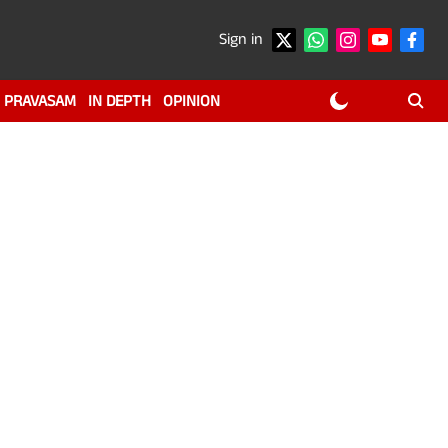
Sign in
PRAVASAM
IN DEPTH
OPINION