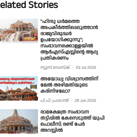
elated Stories
''ഹിന്ദു ധര്‍മത്തെ
അപകീര്‍ത്തിപ്പെടുത്താന്‍
രാജ്യവിരുദ്ധര്‍
ഉപയോഗിക്കുന്നു'';
സംഭാവനക്കൊള്ളയിൽ
ആര്‍എസ്എസ്സിന്റെ ആദ്യ
പ്രതികരണം
ന്യൂസ് ഡെസ്ക്
03 Jul 2026
അയോധ്യ: വിശ്വാസത്തിന്
മേൽ അഴിമതിയുടെ
കരിനിഴലോ?
പി.പി. പ്രശാന്ത്
28 Jun 2026
രാമക്ഷേത്ര സംഭാവന
തട്ടിപ്പില്‍ കേസെടുത്ത് യുപി
പൊലീസ്; രണ്ട് പേര്‍
അറസ്റ്റില്‍