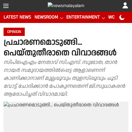
LATEST NEWS
NEWSROOM
ENTERTAINMENT
WORLD CUP
OPINION
പ്രചാരണമൊടുങ്ങി...
പെയ്തുതീരാതെ വിവാദങ്ങള്‍
സിപിഐഎം നേതാവ് സി.എസ്. സുജാത, താന്‍
നായര്‍ സമുദായത്തില്‍പ്പെട്ട ആളാണെന്ന്
കാണിക്കാനാണ് മുല്ലപ്പൂവും തുളസിപ്പൂവും ചൂടി
വോട്ട് ചോദിക്കാന്‍ പോകുന്നതെന്ന് ജി.സുധാകരന്‍
ആരോപിച്ചത് വിവാദമായി.