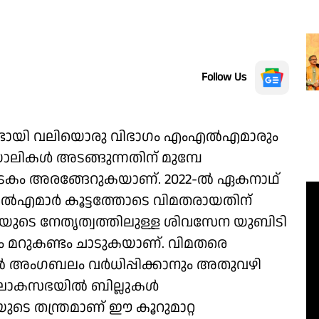
Follow Us
പുണ്ടായി വലിയൊരു വിഭാഗം എംഎല്‍എമാരും
യൊലികള്‍ അടങ്ങുന്നതിന് മുമ്പേ
യ നാടകം അരങ്ങേറുകയാണ്. 2022-ല്‍ ഏകനാഥ്
്‍എമാര്‍ കൂട്ടത്തോടെ വിമതരായതിന്
റെയുടെ നേതൃത്വത്തിലുള്ള ശിവസേന യുബിടി
 മറുകണ്ടം ചാടുകയാണ്. വിമതരെ
‍ അംഗബലം വര്‍ധിപ്പിക്കാനും അതുവഴി
ലോകസഭയില്‍ ബില്ലുകള്‍
ുടെ തന്ത്രമാണ് ഈ കൂറുമാറ്റ