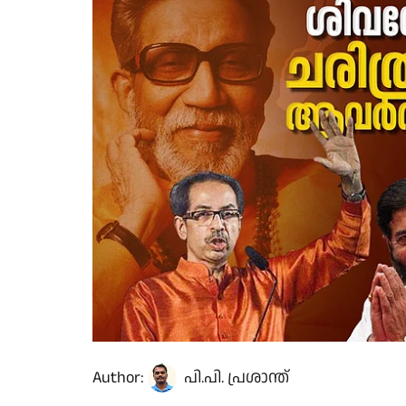
Author:
പി.പി. പ്രശാന്ത്