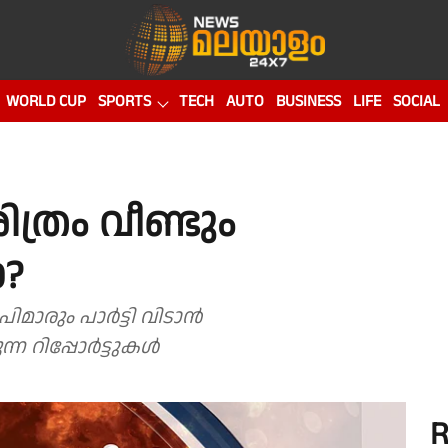
WORLD CUP
SPORTS
TECH
AUTO
BUSINESS
LIFE
SOCIAL
്രം വീണ്ടും
ോ?
ും പാര്‍ട്ടി വിടാന്‍
ിപ്പോര്‍ട്ടുകള്‍
R