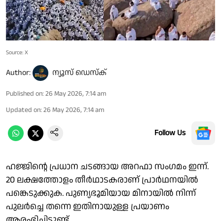
Source: X
Author:
ന്യൂസ് ഡെസ്ക്
Published on
:
26 May 2026, 7:14 am
Updated on
:
26 May 2026, 7:14 am
Follow Us
ഹജ്ജിൻ്റെ പ്രധാന ചടങ്ങായ അറഫാ സംഗമം ഇന്ന്.
20 ലക്ഷത്തോളം തീർഥാടകരാണ് പ്രാർഥനയിൽ
പങ്കെടുക്കുക. പുണ്യഭൂമിയായ മിനായിൽ നിന്ന്
പുലർച്ചെ തന്നെ ഇതിനായുള്ള പ്രയാണം
ആരംഭിച്ചിട്ടുണ്ട്.