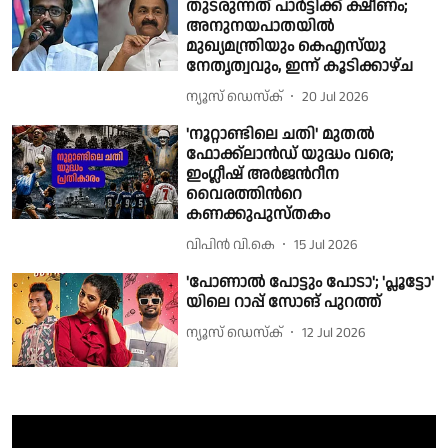
തുടരുന്നത് പാര്‍ട്ടിക്ക് ക്ഷീണം;
അനുനയപാതയില്‍
മുഖ്യമന്ത്രിയും കെഎസ്‌യു
നേതൃത്വവും, ഇന്ന് കൂടിക്കാഴ്ച
ന്യൂസ് ഡെസ്ക്
20 Jul 2026
'നൂറ്റാണ്ടിലെ ചതി' മുതല്‍
ഫോക്ക്ലാൻഡ് യുദ്ധം വരെ;
ഇംഗ്ലീഷ് അര്‍ജന്‍റീന
വൈരത്തിന്‍റെ
കണക്കുപുസ്തകം
വിപിന്‍ വി.കെ
15 Jul 2026
'പോണാൽ പോട്ടും പോടാ'; 'പ്ലൂട്ടോ'
യിലെ റാപ്പ് സോങ് പുറത്ത്
ന്യൂസ് ഡെസ്ക്
12 Jul 2026