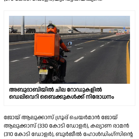
അബുദാബിയില്‍ ചില റോഡുകളില്‍
ഡെലിവെറി ബൈക്കുകള്‍ക്ക് നിരോധനം
ജോയ് ആലുക്കാസ് ഗ്രൂപ്പ് ചെയർമാൻ ജോയ്
ആലുക്കാസ് (330 കോടി ഡോളർ), കല്യാണ രാമൻ
(310 കോടി ഡോളർ), ബുർജീൽ ഹോൾഡിംഗ്‌സിൻ്റെ