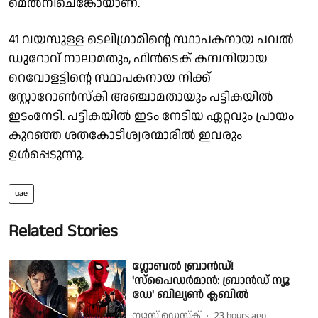
മെൽനിചെങ്കോയാണ്.
41 വയസുള്ള ടെലിഗ്രാമിൻ്റെ സ്ഥാപകനായ പവൽ
ഡുറോവ് നാലാമതും, ഫിൻടെക് കമ്പനിയായ
റെവോളട്ടിൻ്റെ സ്ഥാപകനായ നിക്ക്
സ്റ്റോറോൺസ്കി അഞ്ചാമതായും പട്ടികയിൽ
ഇടംനേടി. പട്ടികയിൽ ഇടം നേടിയ ഏറ്റവും പ്രായം
കുറഞ്ഞ ശതകോടീശ്വരന്മാരിൽ ഇവരും
ഉൾപ്പെടുന്നു.
uae
Related Stories
ഗ്ലോബൽ ബ്രാൻഡ്!
'സ്പൈഡർമാൻ: ബ്രാൻഡ് ന്യൂ
ഡേ' ബില്യൺ ക്ലബിൽ
ന്യൂസ് ഡെസ്ക്
23 hours ago