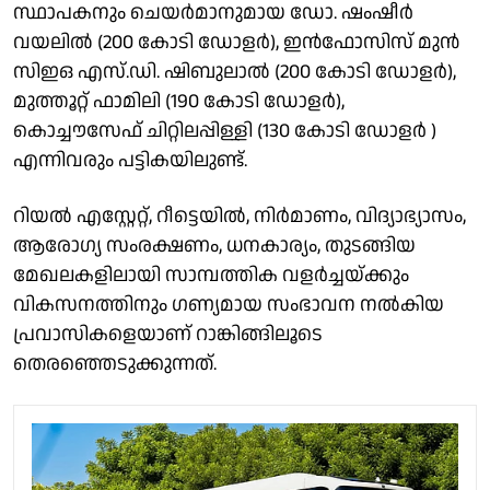
സ്ഥാപകനും ചെയർമാനുമായ ഡോ. ഷംഷീർ
വയലിൽ (200 കോടി ഡോളർ), ഇൻഫോസിസ് മുൻ
സിഇഒ എസ്.ഡി. ഷിബുലാൽ (200 കോടി ഡോളർ),
മുത്തൂറ്റ് ഫാമിലി (190 കോടി ഡോളർ),
കൊച്ചൗസേഫ് ചിറ്റിലപ്പിള്ളി (130 കോടി ഡോളർ )
എന്നിവരും പട്ടികയിലുണ്ട്.
റിയൽ എസ്റ്റേറ്റ്, റീട്ടെയിൽ, നിർമാണം, വിദ്യാഭ്യാസം,
ആരോഗ്യ സംരക്ഷണം, ധനകാര്യം, തുടങ്ങിയ
മേഖലകളിലായി സാമ്പത്തിക വളർച്ചയ്ക്കും
വികസനത്തിനും ഗണ്യമായ സംഭാവന നൽകിയ
പ്രവാസികളെയാണ് റാങ്കിങ്ങിലൂടെ
തെരഞ്ഞെടുക്കുന്നത്.