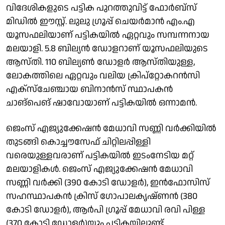
വിദേശികളുടെ പട്ടിക പുറത്തുവിട്ട് ഫോർബ്സ്
മിഡിൽ ഈസ്റ്റ്. ലുലു ഗ്രൂപ്പ് ചെയർമാൻ എം.എ
യൂസഫലിയാണ് പട്ടികയിൽ ഏറ്റവും സമ്പന്നനായ
മലയാളി. 5.8 ബില്യൻ ഡോളറാണ് യൂസഫലിയുടെ
ആസ്തി. 110 ബില്യൺ ഡോളർ ആസ്‌തിയുള്ള,
ലോകത്തിലെ ഏറ്റവും വലിയ ക്രിപ്‌റ്റോകറൻസി
എക്‌സ്‌ചേഞ്ചായ ബിനാൻസ് സ്ഥാപകൻ
ചാങ്‌പെങ് ഷാവോയാണ് പട്ടികയിൽ ഒന്നാമൻ.
ജെംസ് എജ്യുക്കേഷൻ മേധാവി സണ്ണി വർക്കിയിൽ
തുടങ്ങി കൊച്ചൗസേഫ് ചിറ്റിലപ്പിള്ളി
വരെയുള്ളവരാണ് പട്ടികയിൽ ഇടംനേടിയ മറ്റ്
മലയാളികൾ. ജെംസ് എജ്യുക്കേഷൻ മേധാവി
സണ്ണി വർക്കി (390 കോടി ഡോളർ), ഇൻഫോസിസ്
സഹസ്ഥാപകൻ ക്രിസ് ഗോപാലകൃഷ്ണൻ (380
കോടി ഡോളർ), ആർപി ഗ്രൂപ്പ് മേധാവി രവി പിള്ള
(370 കോടി ഡോളർ)യും പട്ടികയിലുണ്ട്.