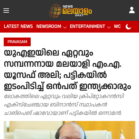
LATEST NEWS
NEWSROOM
ENTERTAINMENT
WORLD CUP
PRAVASAM
യുഎഇയിലെ ഏറ്റവും
സമ്പന്നനായ മലയാളി എം.എ.
യൂസഫ് അലി; പട്ടികയിൽ
ഇടംപിടിച്ച് ഒൻപത് ഇന്ത്യക്കാരും
ലോകത്തിലെ ഏറ്റവും വലിയ ക്രിപ്‌റ്റോകറൻസി
എക്‌സ്‌ചേഞ്ചായ ബിനാൻസ് സ്ഥാപകൻ
ചാങ്‌പെങ് ഷാവോയാണ് പട്ടികയിൽ ഒന്നാമൻ.