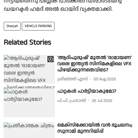
നീട്ടിയതെന്നു പബ്ലിക് പാർക്കിങ് ഡിപ്പാർട്മെന്റ്
ഡയറക്ടർ ഹമദ് അൽ ഖായിദ് വ്യക്തമാക്കി.
Sharjah
VEHICLE PARKING
Related Stories
'ആദിപുരുഷ്' മുതൽ 'രാമായണ'
വരെ! ഇന്ത്യൻ സിനിമകളിലെ VFX
പിഴയ്‌ക്കുന്നതെവിടെ?
ശ്രീജിത്ത് എസ്
05 Aug 2026
പാറ്റകൾ പാർട്ടിയാകുമോ?
പി.പി. പ്രശാന്ത്
26 Jul 2026
മെക്സിക്കോയിൽ വൻ ഭൂചലനം;
സുനാമി മുന്നറിയിപ്പ്