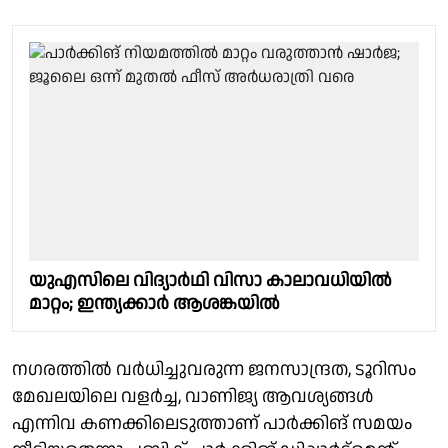
യുഎസിലെ വിദ്യാർഥി വിസാ കാലാവധിയിൽ
മാറ്റം; ഇന്ത്യക്കാർ ആശങ്കയിൽ
നഗരത്തിൽ വർധിച്ചുവരുന്ന ജനസാന്ദ്രത, ടൂറിസം
മേഖലയിലെ വളർച്ച, വാണിജ്യ ആവശ്യങ്ങൾ
എന്നിവ കണക്കിലെടുത്താണ് പാർക്കിങ് സമയം