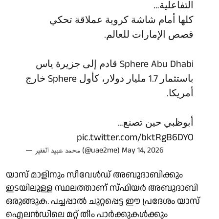
التفاعلية…
كلها أمام شاشة كروية عملاقة تحكي
قصص الإمارات للعالم.
Sphere Abu Dhabi قادم إلى جزيرة ياس
باستثمار 1.7 مليار دولار، كأول Sphere خارج
أمريكا.
أبوظبي حين تصنع…
pic.twitter.com/bktRgB6DYO
— محمد عبيد الفقير (@uae2me)
May 14, 2026
യാസ് മാളിനും സീവേള്‍ഡ് അബുദാബിക്കും
ഇടയിലുള്ള സ്ഥലത്താണ് സ്ഫിയര്‍ അബുദാബി
ഒരുങ്ങുക. പച്ചപ്പാല്‍ ചുറ്റപ്പെട്ട ഈ പ്രദേശം യാസ്
ഐലന്‍ഡിലെ മറ്റ് തീം പാര്‍ക്കുകള്‍ക്കും