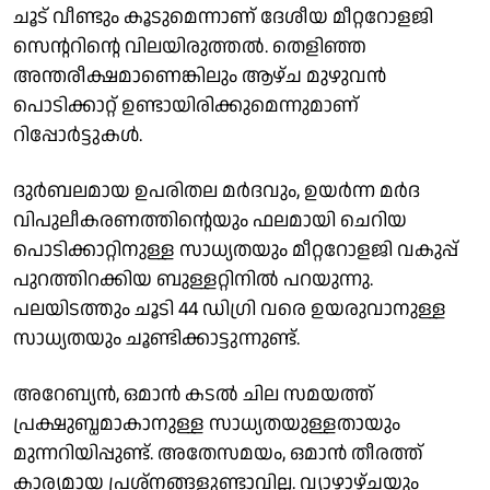
ചൂട് വീണ്ടും കൂടുമെന്നാണ് ദേശീയ മീറ്ററോളജി
സെൻ്ററിൻ്റെ വിലയിരുത്തൽ. തെളിഞ്ഞ
അന്തരീക്ഷമാണെങ്കിലും ആഴ്ച മുഴുവൻ
പൊടിക്കാറ്റ് ഉണ്ടായിരിക്കുമെന്നുമാണ്
റിപ്പോർട്ടുകൾ.
ദുർബലമായ ഉപരിതല മർദവും, ഉയർന്ന മർദ
വിപുലീകരണത്തിൻ്റെയും ഫലമായി ചെറിയ
പൊടിക്കാറ്റിനുള്ള സാധ്യതയും മീറ്ററോളജി വകുപ്പ്
പുറത്തിറക്കിയ ബുള്ളറ്റിനിൽ പറയുന്നു.
പലയിടത്തും ചൂടി 44 ഡിഗ്രി വരെ ഉയരുവാനുള്ള
സാധ്യതയും ചൂണ്ടിക്കാട്ടുന്നുണ്ട്.
അറേബ്യൻ, ഒമാൻ കടൽ ചില സമയത്ത്
പ്രക്ഷുബ്ധമാകാനുള്ള സാധ്യതയുള്ളതായും
മുന്നറിയിപ്പുണ്ട്. അതേസമയം, ഒമാൻ തീരത്ത്
കാര്യമായ പ്രശ്നങ്ങളുണ്ടാവില്ല. വ്യാഴാഴ്ചയും