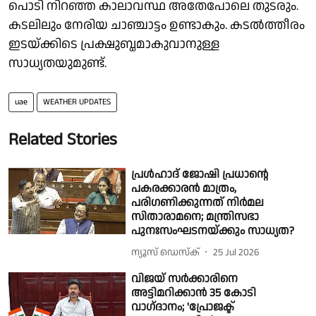
പൊടി നിറഞ്ഞ കാലാവസ്ഥ അതേപോലെ തുടരും.
കടലിലും നേരിയ ചാഞ്ചാട്ടം ഉണ്ടാകും. കടൽത്തീരം
ഇടയ്ക്കിടെ പ്രക്ഷുബ്ധമാകുവാനുള്ള
സാധ്യതയുമുണ്ട്.
uae
WEATHER UPDATES
Related Stories
പ്രള്‍ഹാദ് ജോഷി പ്രധാന്റെ
പകരക്കാരന്‍ മാത്രം,
പരിഗണിക്കുന്നത് നിര്‍മല
സിതാരാമനെ; മന്ത്രിസഭാ
പുനഃസംഘടനയ്ക്കും സാധ്യത?
ന്യൂസ് ഡെസ്ക്
25 Jul 2026
വിജയ് സര്‍ക്കാരിനെ
അട്ടിമറിക്കാന്‍ 35 കോടി
വാഗ്‌ദാനം; 'പ്രോജക്ട്