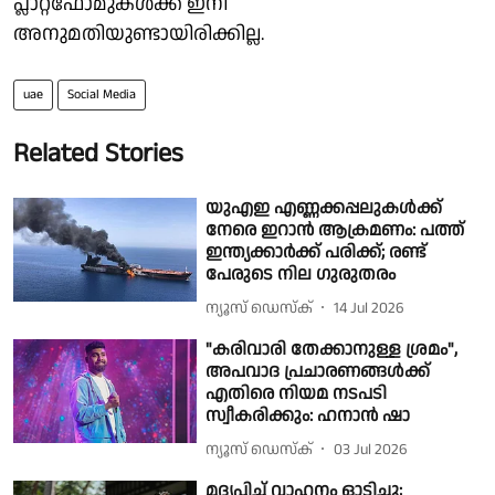
പ്ലാറ്റ്ഫോമുകള്‍ക്ക് ഇനി
അനുമതിയുണ്ടായിരിക്കില്ല.
uae
Social Media
Related Stories
യുഎഇ എണ്ണക്കപ്പലുകൾക്ക്
നേരെ ഇറാൻ ആക്രമണം: പത്ത്
ഇന്ത്യക്കാർക്ക് പരിക്ക്; രണ്ട്
പേരുടെ നില ഗുരുതരം
ന്യൂസ് ഡെസ്ക്
14 Jul 2026
"കരിവാരി തേക്കാനുള്ള ശ്രമം",
അപവാദ പ്രചാരണങ്ങൾക്ക്
എതിരെ നിയമ നടപടി
സ്വീകരിക്കും: ഹനാൻ ഷാ
ന്യൂസ് ഡെസ്ക്
03 Jul 2026
മദ്യപിച്ച് വാഹനം ഓടിച്ചു;