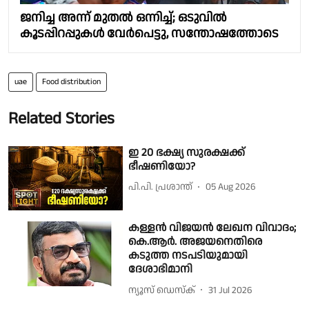
ജനിച്ച അന്ന് മുതല്‍ ഒന്നിച്ച്; ഒടുവില്‍
കൂടപ്പിറപ്പുകള്‍ വേർപെട്ടു, സന്തോഷത്തോടെ
uae
Food distribution
Related Stories
ഇ 20 ഭക്ഷ്യ സുരക്ഷക്ക്
ഭീഷണിയോ?
പി.പി. പ്രശാന്ത്
05 Aug 2026
കള്ളൻ വിജയൻ ലേഖന വിവാദം;
കെ.ആർ. അജയനെതിരെ
കടുത്ത നടപടിയുമായി
ദേശാഭിമാനി
ന്യൂസ് ഡെസ്ക്
31 Jul 2026