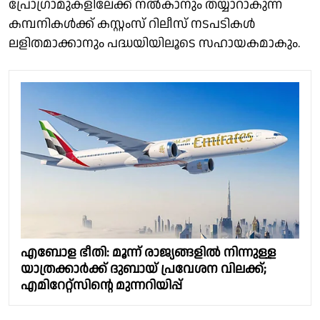
പ്രോഗ്രാമുകളിലേക്ക് നല്‍കാനും തയ്യാറാകുന്ന
കമ്പനികള്‍ക്ക് കസ്റ്റംസ് റിലീസ് നടപടികള്‍
ലളിതമാക്കാനും പദ്ധയിയിലൂടെ സഹായകമാകും.
എബോള ഭീതി: മൂന്ന് രാജ്യങ്ങളിൽ നിന്നുള്ള
യാത്രക്കാർക്ക് ദുബായ് പ്രവേശന വിലക്ക്;
എമിറേറ്റ്സിന്റെ മുന്നറിയിപ്പ്