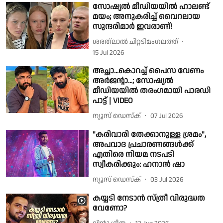
സോഷ്യൽ മീഡിയയിൽ ഹാലണ്ട്
മയം; അനുകരിച്ച് വൈറലായ
സുന്ദരിമാർ ഇവരാണ്!
ശരത്‌ലാൽ ചിറ്റടിമംഗലത്ത്
15 Jul 2026
അച്ഛാ...കൊറച്ച് പൈസ വേണം
അർജൻ്റാ...; സോഷ്യൽ
മീഡിയയിൽ തരംഗമായി പാരഡി
പാട്ട് | VIDEO
ന്യൂസ് ഡെസ്ക്
07 Jul 2026
"കരിവാരി തേക്കാനുള്ള ശ്രമം",
അപവാദ പ്രചാരണങ്ങൾക്ക്
എതിരെ നിയമ നടപടി
സ്വീകരിക്കും: ഹനാൻ ഷാ
ന്യൂസ് ഡെസ്ക്
03 Jul 2026
കയ്യടി നേടാൻ സ്ത്രീ വിരുദ്ധത
വേണോ?