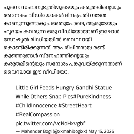
പൂനെ: സഹാനുഭൂതിയുടെയും കരുതലിൻ്റെയും
അനേകം വീഡിയോകൾ ദിനംപ്രതി നമ്മൾ
കാണുന്നുണ്ടാകും. അതുപോലെ, ആരുടേയും
ഹൃദയം കവരുന്ന ഒരു വീഡിയോയാണ് ഇപ്പോൾ
സോഷ്യൽ മീഡിയയിൽ വൈറലായി
കൊണ്ടിരിക്കുന്നത്. അപരിചിതരായ രണ്ട്
കുഞ്ഞുങ്ങൾ സ്നേഹത്തിൻ്റെയും
കരുതലിൻ്റെയും സന്ദേശം പങ്കുവയ്ക്കുന്നതാണ്
വൈറലായ ഈ വീഡിയോ.
Little Girl Feeds Hungry Gandhi Statue
While Others Snap Pics
#PureKindness
#ChildInnocence
#StreetHeart
#RealCompassion
pic.twitter.com/vcNoHxvgbf
— Mahender Bogi (@xxmahibogixx)
May 15, 2026