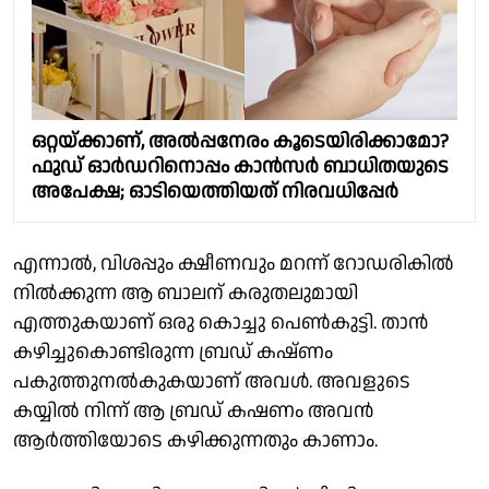
ഒറ്റയ്ക്കാണ്, അൽപ്പനേരം കൂടെയിരിക്കാമോ?
ഫുഡ് ഓർഡറിനൊപ്പം കാൻസർ ബാധിതയുടെ
അപേക്ഷ; ഓടിയെത്തിയത് നിരവധിപ്പേർ
എന്നാൽ, വിശപ്പും ക്ഷീണവും മറന്ന് റോഡരികിൽ
നിൽക്കുന്ന ആ ബാലന് കരുതലുമായി
എത്തുകയാണ് ഒരു കൊച്ചു പെൺകുട്ടി. താൻ
കഴിച്ചുകൊണ്ടിരുന്ന ബ്രഡ് കഷ്ണം
പകുത്തുനൽകുകയാണ് അവൾ. അവളുടെ
കയ്യിൽ നിന്ന് ആ ബ്രഡ് കഷണം അവൻ
ആർത്തിയോടെ കഴിക്കുന്നതും കാണാം.