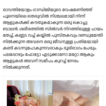
രാവന്തിയോളം ഗാന്ധിജിയുടെ വേഷമണിഞ്ഞ്
പൂനെയിലെ തെരുവിൽ നിശ്ചലമായി നിന്ന്
ആളുകൾക്ക് കൗതുകമാകുന്ന ഒരു കൊച്ചു
ബാലൻ. ശരീരത്തിൽ സിൽവർ നിറത്തിലുള്ള ചായം
തേച്ച്, കണ്ണട വച്ച് കയ്യിൽ പുസ്തകവും ദണ്ഡുമേന്തി
നിൽക്കുന്ന അവനെ ഒരു ജീവനുള്ള പ്രതിമയായി
കണ്ട് കടന്നുപോകുന്നവരാകും ഭൂരിഭാഗം പേരും.
പലപ്പോഴും ഫോട്ടോ എടുക്കാനോ മറ്റോ ആകും
ആളുകൾ അവന് സമീപം കുറച്ച് നേരം
നിൽക്കുന്നത്.