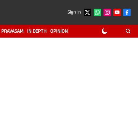
Sign in
PRAVASAM
IN DEPTH
OPINION