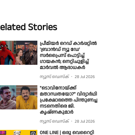
elated Stories
പ്രീമിയർ റെഡ് കാർപ്പറ്റിൽ
'ബ്രാൻഡ് ന്യൂ ഡേ'
സർപ്രൈസ് പൊട്ടിച്ച്
ഗായകൻ; നെറ്റിചുളിച്ച്
മാർവൽ ആരാധകർ
ന്യൂസ് ഡെസ്ക്
28 Jul 2026
"ടൊവിനോയ്‌ക്ക്
മതാന്ധതയോ?" വിദ്യാർഥി
പ്രക്ഷോഭത്തെ പിന്തുണച്ച
നടനെതിരെ ജി.
കൃഷ്ണകുമാർ
ന്യൂസ് ഡെസ്ക്
28 Jul 2026
ONE LINE | ഒരു വെറൈറ്റി