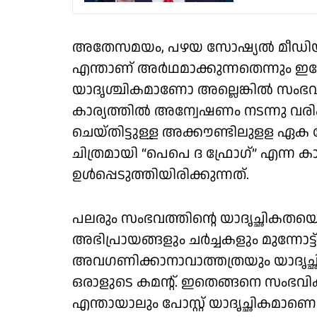
അതേസമയം, പഴയ സോഷ്യൽ മീഡിയ പോസ
എന്താണ് അർഥമാക്കുന്നതെന്നും ഇപ്പോഴ
യാദൃശ്ചികമാണോ അല്ലെങ്കിൽ സംഭവ
കാര്യത്തിൽ അന്വേഷണം നടന്നു വരി
ചെയ്തിട്ടുള്ള അക്കൗണ്ടിലുളള ഏക
ചിത്രമായി “പെപെ ദ ഫ്രോഗ്” എന്ന കാ
ഉൾപ്പെടുത്തിയിരിക്കുന്നത്.
പലരും സംഭവത്തിൻ്റെ യാദൃച്ഛികതയെ 
അഭിപ്രായങ്ങളും ചർച്ചകളും മുന്നോട്ട് 
അവഗണിക്കാനാവാത്തത്രയും യാദൃച്
ഒരാളുടെ കമൻ്റ്. ഇതെങ്ങനെ സംഭവിക
എന്തായാലും പോസ്റ്റ് യാദൃച്ഛികമാണെന