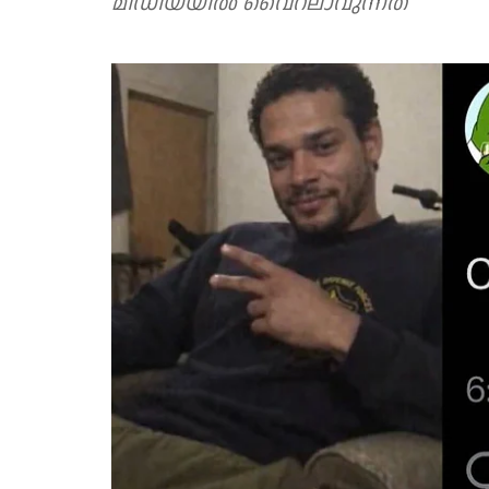
മീഡിയയിൽ വൈറലാവുന്നത്