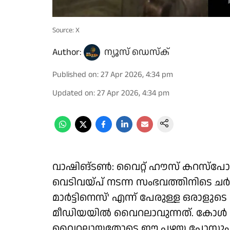
Source: X
Author:
ന്യൂസ് ഡെസ്ക്
Published on
:
27 Apr 2026, 4:34 pm
Updated on
:
27 Apr 2026, 4:34 pm
വാഷിങ്ടൺ: വൈറ്റ് ഹൗസ് കറസ്പോണ്
വെടിവയ്പ് നടന്ന സംഭവത്തിനിടെ ചർച്ച
മാർട്ടിനെസ്' എന്ന് പേരുള്ള ഒരാളുട
മീഡിയയിൽ വൈറലാവുന്നത്. കോൾ അലൻ എന്
വൈറലായതോടെ ഈ പഴയ പോസ്റ്റും ഇ