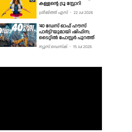
കള്ളന്റെ ട്രൂ സ്റ്റോറി
ശ്രീജിത്ത് എസ്
22 Jul 2026
'40 ഡേസ് ഓഫ് ഹൗസ്
പാർട്ടി'യുമായി ഷിഫിന;
ടൈറ്റിൽ പോസ്റ്റർ പുറത്ത്
ന്യൂസ് ഡെസ്ക്
15 Jul 2026