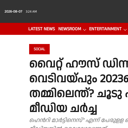
2026-08-07
3:24 AM
LATEST NEWS
NEWSROOM
ENTERTAINMENT
PHOTO GALLERY
VIDEO
SOCIAL
വൈറ്റ് ഹൗസ് ഡിന്
വെടിവയ്പും 2023ലെ
തമ്മിലെന്ത്? ചൂടു
മീഡിയ ചർച്ച
ഹെൻറി മാർട്ടിനെസ്” എന്ന് പേരുളള 