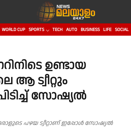
WORLD CUP
SPORTS
TECH
AUTO
BUSINESS
LIFE
SOCIAL
നറിനിടെ ഉണ്ടായ
 ആ ട്വീറ്റും
 പിടിച്ച് സോഷ്യൽ
ഒരാളുടെ പഴയ ട്വീറ്റാണ് ഇപ്പോൾ സോഷ്യൽ