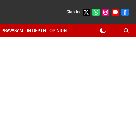
Sign in
PRAVASAM
IN DEPTH
OPINION