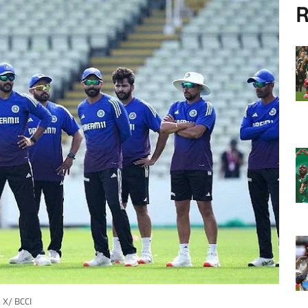
R
 X/ BCCI