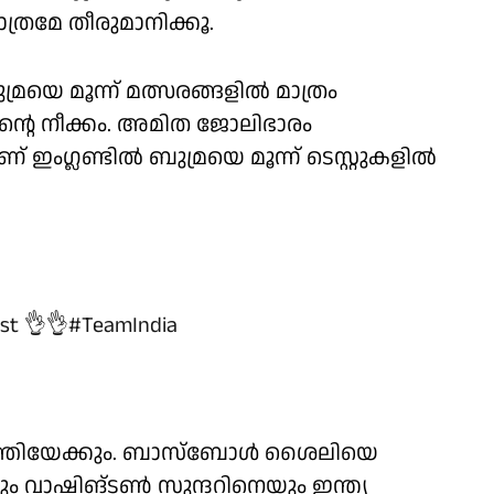
രമേ തീരുമാനിക്കൂ.
്രയെ മൂന്ന് മത്സരങ്ങളിൽ മാത്രം
ടീമിന്റെ നീക്കം. അമിത ജോലിഭാരം
ഇം​ഗ്ലണ്ടിൽ ബുമ്രയെ മൂന്ന് ടെസ്റ്റുകളിൽ
st 👌👌
#TeamIndia
മിലെത്തിയേക്കും. ബാസ്ബോള്‍ ശൈലിയെ
യും വാഷിങ്ടണ്‍ സുന്ദറിനെയും ഇന്ത്യ