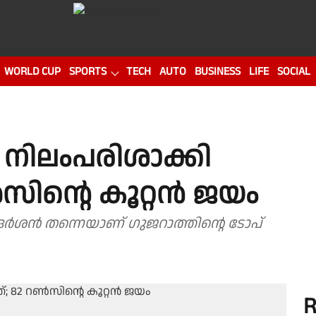
WORLD CUP
SPORTS
TECH
AUTO
BUSINESS
LIFE
SOCIAL
ിലംപരിശാക്കി
സിൻ്റെ കൂറ്റൻ ജയം
ദർശൻ തന്നെയാണ് ഗുജറാത്തിൻ്റെ ടോപ്
R