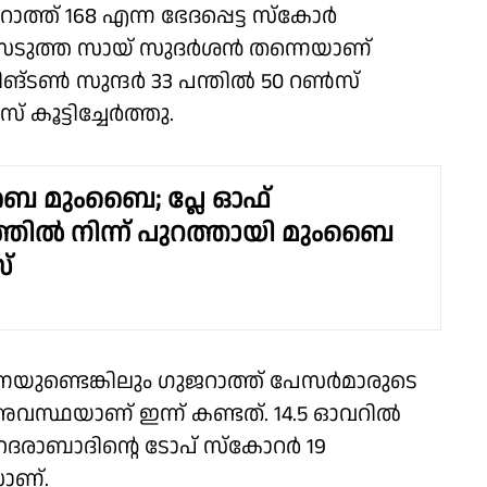
്ത് 168 എന്ന ഭേദപ്പെട്ട സ്കോർ
ൺസെടുത്ത സായ് സുദർശൻ തന്നെയാണ്
ിങ്ടൺ സുന്ദർ 33 പന്തിൽ 50 റൺസ്
 കൂട്ടിച്ചേർത്തു.
മുംബൈ; പ്ലേ ഓഫ്‌
ത്തിൽ നിന്ന് പുറത്തായി മുംബൈ
്
െയുണ്ടെങ്കിലും ഗുജറാത്ത് പേസർമാരുടെ
്ന അവസ്ഥയാണ് ഇന്ന് കണ്ടത്. 14.5 ഓവറിൽ
രാബാദിൻ്റെ ടോപ് സ്കോറർ 19
സാണ്.