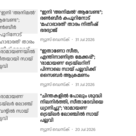
"ഇനി 'അനിമൽ' ആവേണ്ട";
രൺബീർ കപൂറിനോട്
'മഹാഭാരത്' താരം നിതീഷ്
ഭരദ്വാജ്
ന്യൂസ് ഡെസ്ക്
31 Jul 2026
"ഇതാണോ സീത,
എന്തിനാണിത്ര മേക്കപ്പ്";
'രാമായണ' ട്രെയ്‌ലറിന്
പിന്നാലെ സായ് പല്ലവിക്ക്
സൈബർ ആക്രമണം
ന്യൂസ് ഡെസ്ക്
31 Jul 2026
"ചിന്തകളിൽ പോലും ശുദ്ധി
നിലനിർത്തി, സീതാദേവിയെ
ധ്യാനിച്ചു"; 'രാമായണ'
ട്രെയ്‌ലർ ലോഞ്ചിൽ സായ്
പല്ലവി
ന്യൂസ് ഡെസ്ക്
20 Jul 2026