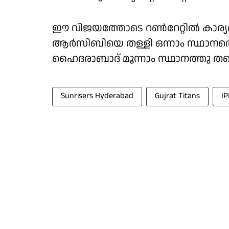
ഈ വിജയത്തോടെ റൺറേറ്റിൽ കാര്യമായ
ആർസിബിയെ തള്ളി ഒന്നാം സ്ഥാന
ഹൈദരാബാദ് മൂന്നാം സ്ഥാനത്തു തന്ന
Sunrisers Hyderabad
Gujrat Titans
IP