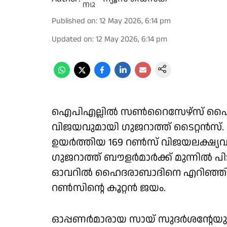
Published on
:
12 May 2026, 6:14 pm
Updated on
:
12 May 2026, 6:14 pm
ഐപിഎല്ലിൽ സൺറൈസേഴ്സ് ഹൈദര
വിജയവുമായി ഗുജറാത്ത് ടൈറ്റൻസ്. ആ
ഉയർത്തിയ 169 റൺസ് വിജയലക്ഷ്യ
ഗുജറാത്ത് ബൗളർമാർക്ക് മുന്നിൽ പിട
ഓവറിൽ ഹൈദരാബാദിനെ എറിഞ്ഞിട്ട ഗ
റൺസിൻ്റെ കൂറ്റൻ ജയം.
ഓപ്പണർമാരായ സായ് സുദർശൻ്റേയു