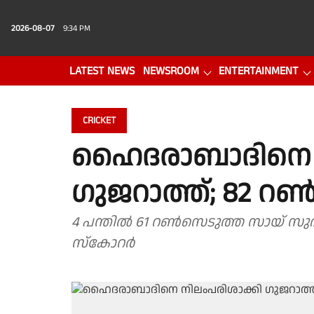
2026-08-07
9:34 PM
LATEST NEWS
NEWSROOM
ENTERTAINMENT
PHOTO GALLERY
VIDEO
CRICKET
ഹൈദരാബാദിനെ ന
ഗുജറാത്ത്; 82 റൺ
4 പന്തിൽ 61 റൺസെടുത്ത സായ് സു
സ്കോറർ